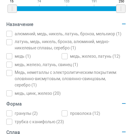
15
74
133
191
250
Назначение
алюминий, медь, никель, латунь, бронза, мельхиор (
1
)
латунь, медь, никель, бронза, алюминий, медно-
никелевые сплавы, серебро (
1
)
медь (
1
)
медь, железо, латунь (
12
)
медь, железо, латунь, свинец (
1
)
Медь, неметаллы с электролитическим покрытием:
оловянно-висмутовым, оловянно-свинцовым,
серебро (
1
)
медь, цинк, железо (
20
)
Форма
гранулы (
2
)
проволока (
12
)
трубка с канифолью (
23
)
Сплав