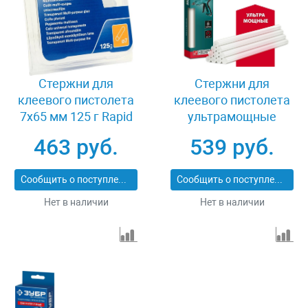
Стержни для
Стержни для
клеевого пистолета
клеевого пистолета
7x65 мм 125 г Rapid
ультрамощные
40107350
11x250 мм 10 шт
463 руб.
539 руб.
Kraftool 06848-10
Сообщить о поступлении
Сообщить о поступлении
Нет в наличии
Нет в наличии