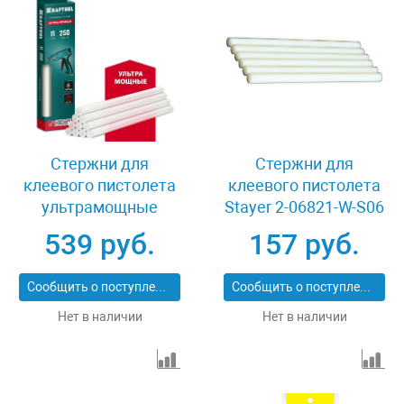
Стержни для
Стержни для
клеевого пистолета
клеевого пистолета
ультрамощные
Stayer 2-06821-W-S06
11x250 мм 10 шт
539 руб.
157 руб.
Kraftool 06848-10
Сообщить о поступлении
Сообщить о поступлении
Нет в наличии
Нет в наличии