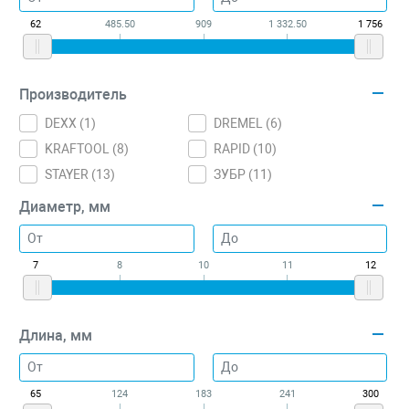
62
485.50
909
1 332.50
1 756
Производитель
DEXX (
1
)
DREMEL (
6
)
KRAFTOOL (
8
)
RAPID (
10
)
STAYER (
13
)
ЗУБР (
11
)
Диаметр, мм
7
8
10
11
12
Длина, мм
65
124
183
241
300