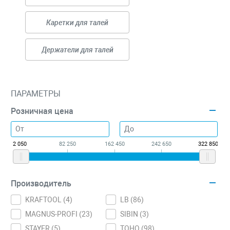
Каретки для талей
Держатели для талей
ПАРАМЕТРЫ
Розничная цена
2 050
82 250
162 450
242 650
322 850
Производитель
KRAFTOOL (
4
)
LB (
86
)
MAGNUS-PROFI (
23
)
SIBIN (
3
)
STAYER (
5
)
TOHO (
98
)