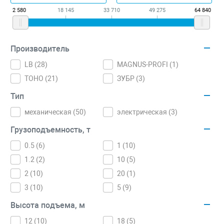
2 580
18 145
33 710
49 275
64 840
Производитель
LB (
28
)
MAGNUS-PROFI (
1
)
TOHO (
21
)
ЗУБР (
3
)
Тип
механическая (
50
)
электрическая (
3
)
Грузоподъемность, т
0.5 (
6
)
1 (
10
)
1.2 (
2
)
10 (
5
)
2 (
10
)
20 (
1
)
3 (
10
)
5 (
9
)
Высота подъема, м
12 (
10
)
18 (
5
)