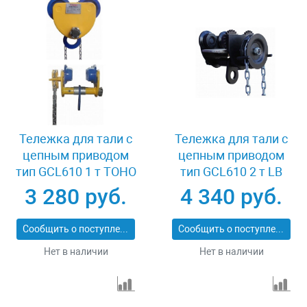
Тележка для тали с
Тележка для тали с
цепным приводом
цепным приводом
тип GCL610 1 т TOHO
тип GCL610 2 т LB
XK37702
XK08572
3 280 руб.
4 340 руб.
Сообщить о поступлении
Сообщить о поступлении
Нет в наличии
Нет в наличии