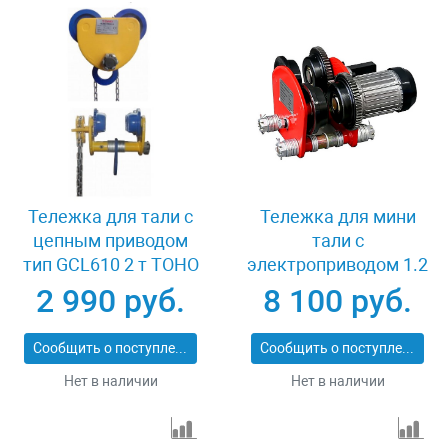
Тележка для тали с
Тележка для мини
цепным приводом
тали с
тип GCL610 2 т TOHO
электроприводом 1.2
XK37877
т TOHO TD-1A
2 990 руб.
8 100 руб.
Сообщить о поступлении
Сообщить о поступлении
Нет в наличии
Нет в наличии