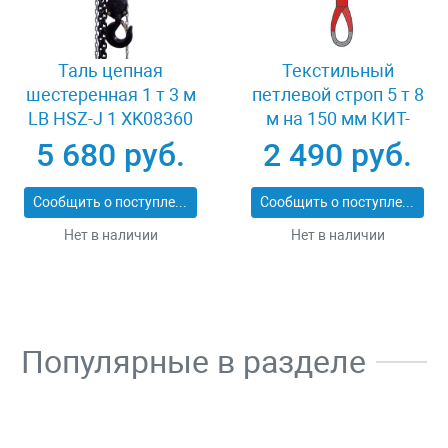
Таль цепная
Текстильный
шестеренная 1 т 3 м
петлевой строп 5 т 8
LB HSZ-J 1 XK08360
м на 150 мм КИТ-
СТП-5-8
5 680 руб.
2 490 руб.
Сообщить о поступлении
Сообщить о поступлении
Нет в наличии
Нет в наличии
Популярные в разделе