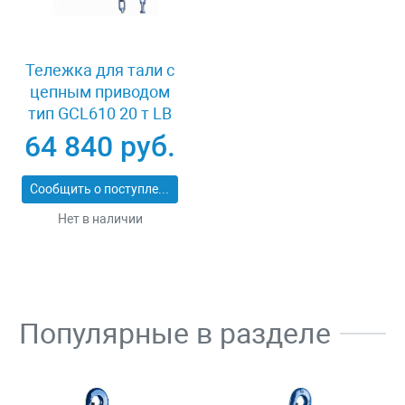
Тележка для тали с
цепным приводом
тип GCL610 20 т LB
XK41980
64 840 руб.
Сообщить о поступлении
Нет в наличии
Популярные в разделе