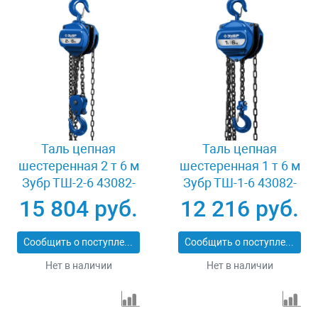
Таль цепная
Таль цепная
шестеренная 2 т 6 м
шестеренная 1 т 6 м
Зубр ТШ-2-6 43082-
Зубр ТШ-1-6 43082-
2_z01
1_z01
15 804 руб.
12 216 руб.
Сообщить о поступлении
Сообщить о поступлении
Нет в наличии
Нет в наличии