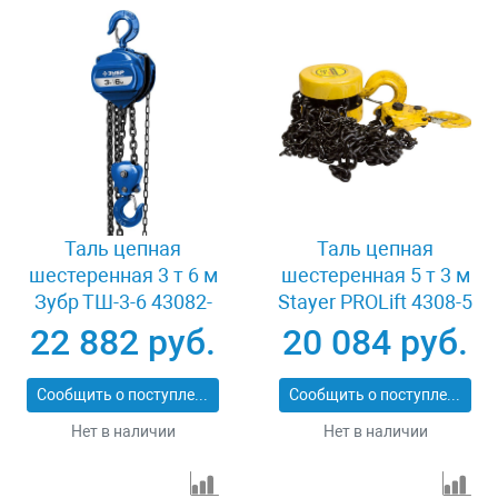
Таль цепная
Таль цепная
шестеренная 3 т 6 м
шестеренная 5 т 3 м
Зубр ТШ-3-6 43082-
Stayer PROLift 4308-5
3_z01
22 882 руб.
20 084 руб.
Сообщить о поступлении
Сообщить о поступлении
Нет в наличии
Нет в наличии