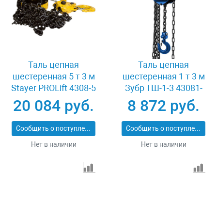
Таль цепная
Таль цепная
шестеренная 5 т 3 м
шестеренная 1 т 3 м
Stayer PROLift 4308-5
Зубр ТШ-1-3 43081-
1_z01
20 084 руб.
8 872 руб.
Сообщить о поступлении
Сообщить о поступлении
Нет в наличии
Нет в наличии