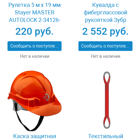
Рулетка 5 м x 19 мм
Кувалда с
Stayer MASTER
фиберглассовой
AUTOLOCK 2-34126-
рукояткой Зубр
05-19_z01
20111-3_z03
220 руб.
2 552 руб.
Сообщить о поступлении
Сообщить о поступлении
Нет в наличии
Нет в наличии
Каска защитная
Текстильный