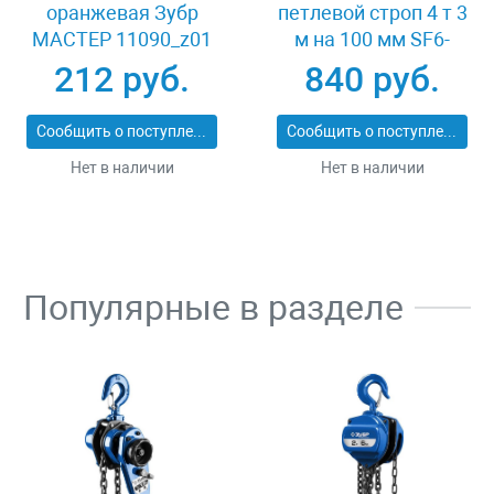
оранжевая Зубр
петлевой строп 4 т 3
МАСТЕР 11090_z01
м на 100 мм SF6-
СТП-4-3
212 руб.
840 руб.
Сообщить о поступлении
Сообщить о поступлении
Нет в наличии
Нет в наличии
Популярные в разделе