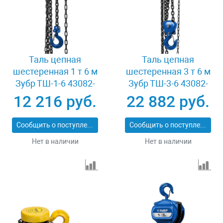
Таль цепная
Таль цепная
шестеренная 1 т 6 м
шестеренная 3 т 6 м
Зубр ТШ-1-6 43082-
Зубр ТШ-3-6 43082-
1_z01
3_z01
12 216 руб.
22 882 руб.
Сообщить о поступлении
Сообщить о поступлении
Нет в наличии
Нет в наличии