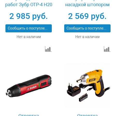
работ Зубр ОТР-4 Н20
насадкой штопором
Зубр ViX ЗО-Е-3.6
2 985 руб.
2 569 руб.
ЛиМ1
Сообщить о поступлении
Сообщить о поступлении
Нет в наличии
Нет в наличии
Отвертка
Отвертка