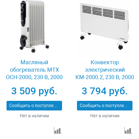
Масляный
Конвектор
обогреватель MTX
электрический
OCH-2000, 230 В, 2000
КМ-2000.2, 230 В, 2000
Вт MATRIX 98303
Вт, X-образный
3 509 руб.
3 794 руб.
нагреватель, колеса,
термостат MATRIX
Сообщить о поступлении
Сообщить о поступлении
98126
Нет в наличии
Нет в наличии