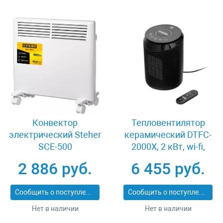
Конвектор
Тепловентилятор
электрический Steher
керамический DTFC-
SCE-500
2000X, 2 кВт, wi-fi,
пульт, динамик Denzel
2 886 руб.
6 455 руб.
96426
Сообщить о поступлении
Сообщить о поступлении
Нет в наличии
Нет в наличии