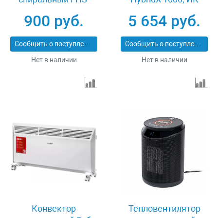
2000, 1000/2000 Вт
нагреватель,
900 руб.
5 654 руб.
MATRIX 96413
цифровой термостат
Denzel 98118
Сообщить о поступлении
Сообщить о поступлении
Нет в наличии
Нет в наличии
Конвектор
Тепловентилятор