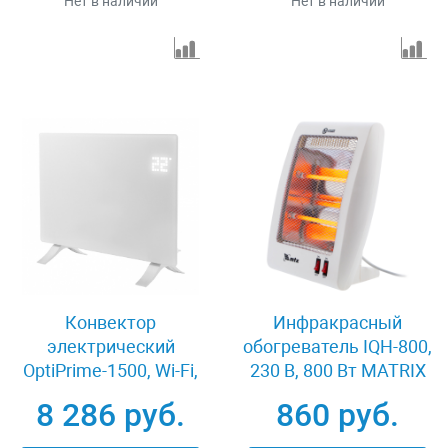
Нет в наличии
Нет в наличии
Конвектор
Инфракрасный
электрический
обогреватель IQH-800,
OptiPrime-1500, Wi-Fi,
230 В, 800 Вт MATRIX
тачскрин, цифровой
96448
8 286 руб.
860 руб.
термостат, 1500 Вт
Denzel 98122