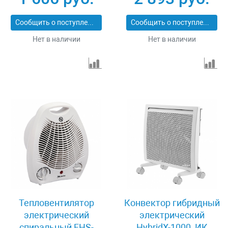
MATRIX 96416
Denzel 96418
Сообщить о поступлении
Сообщить о поступлении
Нет в наличии
Нет в наличии
Тепловентилятор
Конвектор гибридный
электрический
электрический
спиральный FHS-
HybridX-1000, ИК