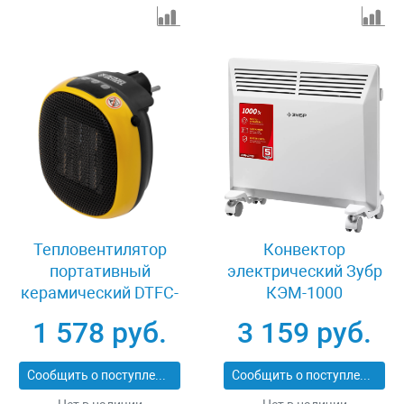
Тепловентилятор
Конвектор
портативный
электрический Зубр
керамический DTFC-
КЭМ-1000
700, 700 Вт Denzel
1 578 руб.
3 159 руб.
96407
Сообщить о поступлении
Сообщить о поступлении