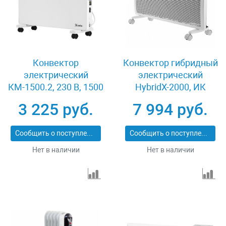
Конвектор
Конвектор гибридный
электрический
электрический
КМ-1500.2, 230 В, 1500
HybridX-2000, ИК
Вт, X-образный
нагреватель,
3 225 руб.
7 994 руб.
нагреватель, колеса,
цифровой термостат
термостат MATRIX
Denzel 98120
Сообщить о поступлении
Сообщить о поступлении
98125
Нет в наличии
Нет в наличии