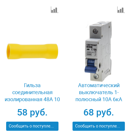
Гильза
Автоматический
соединительная
выключатель 1-
изолированная 48А 10
полюсный 10А 6кА
шт Светозар 49450-15
Светозар SV-49061-
58 руб.
68 руб.
10-C
Сообщить о поступлении
Сообщить о поступлении