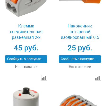
Клемма
Наконечник
соединительная
штыревой
разъемная 2-х
изолированный 0.5
проводная 32А 2 шт
кв.мм 25 шт Светозар
45 руб.
25 руб.
Светозар 49190-2
49400-05
Сообщить о поступлении
Сообщить о поступлении
Нет в наличии
Нет в наличии