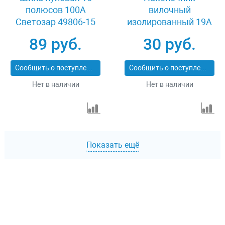
полюсов 100А
вилочный
Светозар 49806-15
изолированный 19А
0.5-1.5 кв.мм 10 шт
89 руб.
30 руб.
Светозар 49420-15
Сообщить о поступлении
Сообщить о поступлении
Нет в наличии
Нет в наличии
Показать ещё