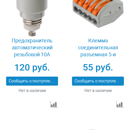
Предохранитель
Клемма
автоматический
соединительная
резьбовой 10A
разъемная 5-и
Светозар SV-49095-10
проводная 32А 2 шт
120 руб.
55 руб.
Светозар 49190-5
Сообщить о поступлении
Сообщить о поступлении
Нет в наличии
Нет в наличии