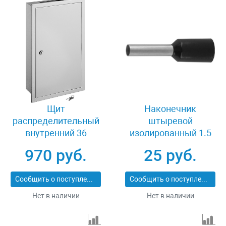
Щит
Наконечник
распределительный
штыревой
внутренний 36
изолированный 1.5
модулей Светозар SV-
кв.мм 25 шт Светозар
970 руб.
25 руб.
49721
49400-15
Сообщить о поступлении
Сообщить о поступлении
Нет в наличии
Нет в наличии