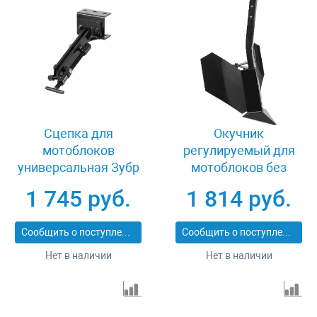
Сцепка для
Окучник
мотоблоков
регулируемый для
универсальная Зубр
мотоблоков без
СЦ-4 707104-4
сцепки Зубр ОК-2
1 745 руб.
1 814 руб.
707101-2
Сообщить о поступлении
Сообщить о поступлении
Нет в наличии
Нет в наличии