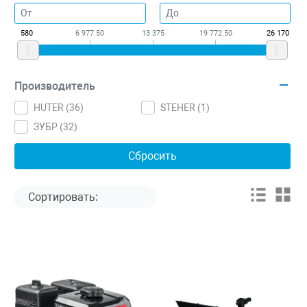
580
6 977.50
13 375
19 772.50
26 170
Производитель
HUTER (
36
)
STEHER (
1
)
ЗУБР (
32
)