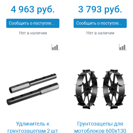
мотоблоков 2 шт
сцепки Зубр ОК-3
4 963 руб.
3 793 руб.
Steher 777106-1
707101-3
Сообщить о поступлении
Сообщить о поступлении
Нет в наличии
Нет в наличии
Удлинитель к
Грунтозацепы для
грунтозацепам 2 шт
мотоблоков 600х130