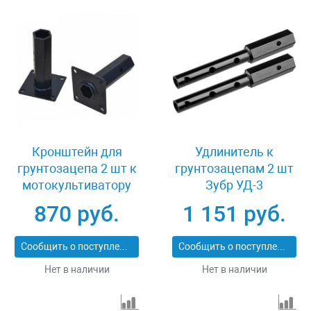
Кронштейн для
Удлинитель к
грунтозацепа 2 шт к
грунтозацепам 2 шт
мотокультиватору
Зубр УД-3
GMC-7.0, GMC-7.5
870 руб.
1 151 руб.
Huter 900/71/3/5
Сообщить о поступлении
Сообщить о поступлении
Нет в наличии
Нет в наличии