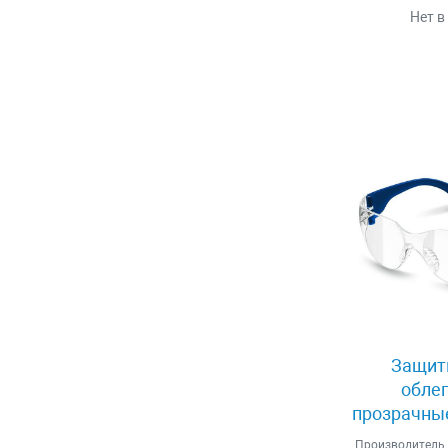
Нет в
Защит
обле
прозрачные
Производитель