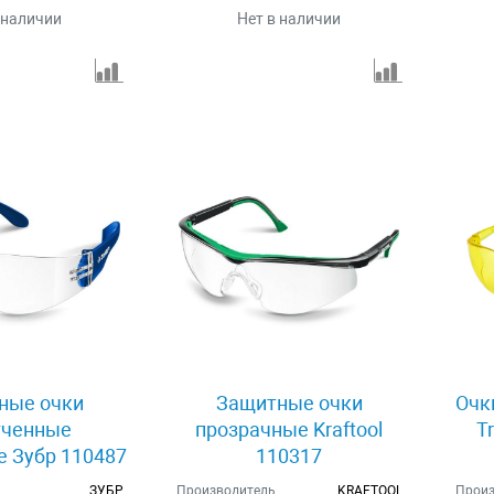
 наличии
Нет в наличии
ные очки
Защитные очки
Очк
гченные
прозрачные Kraftool
T
 Зубр 110487
110317
ЗУБР
Производитель
KRAFTOOL
Произ