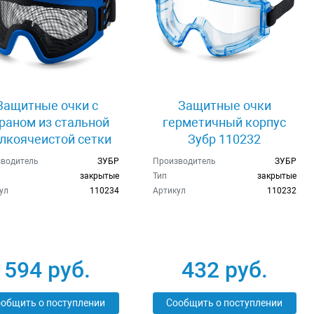
Защитные очки с
Защитные очки
раном из стальной
герметичный корпус
лкоячеистой сетки
Зубр 110232
Зубр 110234
водитель
ЗУБР
Производитель
ЗУБР
закрытые
Тип
закрытые
ул
110234
Артикул
110232
594 руб.
432 руб.
общить о поступлении
Сообщить о поступлении