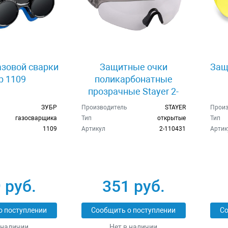
азовой сварки
Защитные очки
Защ
р 1109
поликарбонатные
прозрачные Stayer 2-
110431
ЗУБР
Производитель
STAYER
Произ
газосварщика
Тип
открытые
Тип
1109
Артикул
2-110431
Артик
 руб.
351 руб.
о поступлении
Сообщить о поступлении
Со
 наличии
Нет в наличии