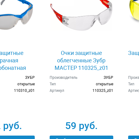
защитные
Очки защитные
Защ
рачная
облегченные Зубр
рбонатная
МАСТЕР 110325_z01
нза ЗУБР
ЗУБР
Производитель
ЗУБР
Произ
Т 110310
открытые
Тип
открытые
Тип
110310_z01
Артикул
110325_z01
Артик
 руб.
59 руб.