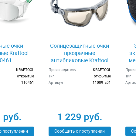
ные очки
Солнцезащитные очки
ые Kraftool
прозрачные
эк
0461
антибликовые Kraftool
ме
11009_z01
KRAFTOOL
Производитель
KRAFTOOL
Произ
открытые
Тип
открытые
Тип
110461
Артикул
11009_z01
Артик
 руб.
1 229 руб.
о поступлении
Сообщить о поступлении
Со