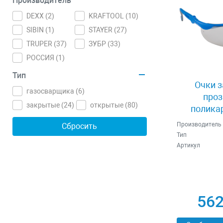
Производитель
DEXX (
2
)
KRAFTOOL (
10
)
SIBIN (
1
)
STAYER (
27
)
TRUPER (
37
)
ЗУБР (
33
)
РОССИЯ (
1
)
Тип
Очки 
газосварщика (
6
)
проз
закрытые (
24
)
открытые (
80
)
полика
моноли
Производитель
ЭКСПЕР
Тип
Артикул
562