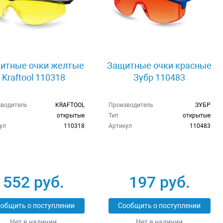
итные очки желтые
Защитные очки красные
Kraftool 110318
Зубр 110483
водитель
KRAFTOOL
Производитель
ЗУБР
открытые
Тип
открытые
ул
110318
Артикул
110483
552 руб.
197 руб.
общить о поступлении
Сообщить о поступлении
Нет в наличии
Нет в наличии