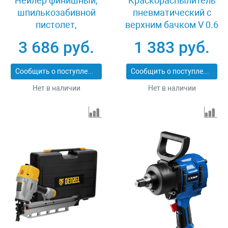
Нейлер финишный,
Краскораспылитель
шпилькозабивной
пневматический с
пистолет,
верхним бачком V 0.6
пневматический,
л, сопло D 1.2, 1.5 и 1.8
3 686 руб.
1 383 руб.
гвоздь 23GA D 0.64
мм Matrix 57314
мм длина 10-30 мм
Сообщить о поступлении
Сообщить о поступлении
Matrix 57425
Нет в наличии
Нет в наличии