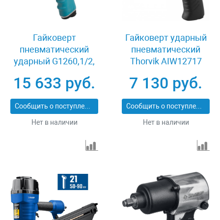
Гайковерт
Гайковерт ударный
пневматический
пневматический
ударный G1260,1/2,
Thorvik AIW12717
Twin Hammer, 813Нм,
15 633 руб.
7 130 руб.
7000 об/мин Gross
57441
Сообщить о поступлении
Сообщить о поступлении
Нет в наличии
Нет в наличии