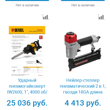
Нет в наличии
Нет в наличии
Ударный
Нейлер-степлер
пневмогайковерт
пневматический 2 в 1,
IW2600, 1", 4000 об/
гвозди 18GA длина
мин, 2600 Нм Denzel
10-50 мм, скобы 18GA
25 036 руб.
4 413 руб.
57490
длина 13-40 мм Matrix
57426