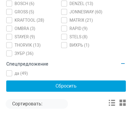
BOSCH (
6
)
DENZEL (
13
)
GROSS (
5
)
JONNESWAY (
60
)
KRAFTOOL (
28
)
MATRIX (
21
)
OMBRA (
3
)
RAPID (
9
)
STAYER (
9
)
STELS (
8
)
THORVIK (
13
)
ВИХРЬ (
1
)
ЗУБР (
36
)
Спецпредложение
да (
49
)