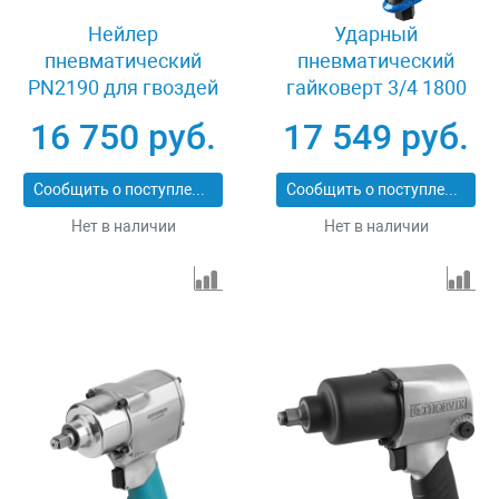
Нейлер
Ударный
пневматический
пневматический
PN2190 для гвоздей
гайковерт 3/4 1800
SN21 от 50 до 90 мм
Нм Зубр ПГ-1800
16 750 руб.
17 549 руб.
Denzel 57429
64230
Сообщить о поступлении
Сообщить о поступлении
Нет в наличии
Нет в наличии