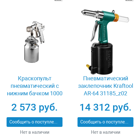
Краскопульт
Пневматический
пневматический c
заклепочник Kraftool
нижним бачком 1000
AR-64 31185_z02
мл 1.4 мм Stayer
2 573 руб.
14 312 руб.
AirPro 06477-1.4
Сообщить о поступлении
Сообщить о поступлении
Нет в наличии
Нет в наличии