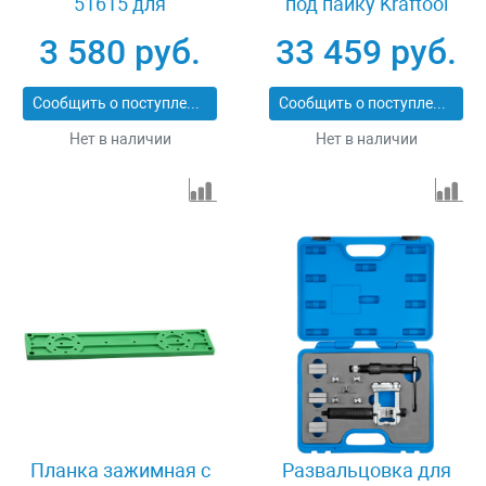
51615 для
под пайку Kraftool
развальцовки труб 20
23650-H12
3 580 руб.
33 459 руб.
мм Зубр ШиреФит
51621-20
Сообщить о поступлении
Сообщить о поступлении
Нет в наличии
Нет в наличии
Планка зажимная с
Развальцовка для