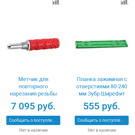
Метчик для
Планка зажимная с
повторного
отверстиями 80-240
нарезания резьбы
мм Зубр ШиреФит
1/2″ Зубр ШиреФит
51588
7 095 руб.
555 руб.
51635
Сообщить о поступлении
Сообщить о поступлении
Нет в наличии
Нет в наличии