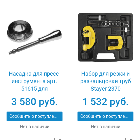
Насадка для пресс-
Набор для резки и
инструмента арт.
развальцовки труб
51615 для
Stayer 2370
развальцовки труб 20
3 580 руб.
1 532 руб.
мм Зубр ШиреФит
51621-20
Сообщить о поступлении
Сообщить о поступлении
Нет в наличии
Нет в наличии