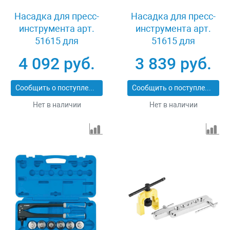
Насадка для пресс-
Насадка для пресс-
инструмента арт.
инструмента арт.
51615 для
51615 для
развальцовки труб 32
развальцовки труб 26
4 092 руб.
3 839 руб.
мм Зубр ШиреФит
мм Зубр ШиреФит
51621-32
51621-26
Сообщить о поступлении
Сообщить о поступлении
Нет в наличии
Нет в наличии