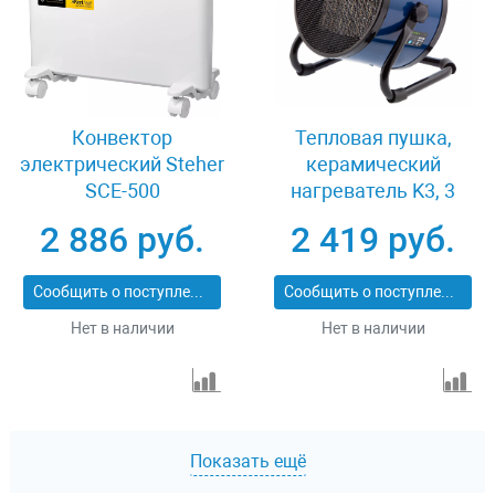
Конвектор
Тепловая пушка,
электрический Steher
керамический
SCE-500
нагреватель K3, 3
режима, 1500/3000 Вт
2 886 руб.
2 419 руб.
Сибртех 96404
Сообщить о поступлении
Сообщить о поступлении
Нет в наличии
Нет в наличии
Показать ещё