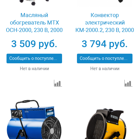
Масляный
Конвектор
обогреватель MTX
электрический
OCH-2000, 230 В, 2000
КМ-2000.2, 230 В, 2000
Вт MATRIX 98303
Вт, X-образный
3 509 руб.
3 794 руб.
нагреватель, колеса,
термостат MATRIX
Сообщить о поступлении
Сообщить о поступлении
98126
Нет в наличии
Нет в наличии