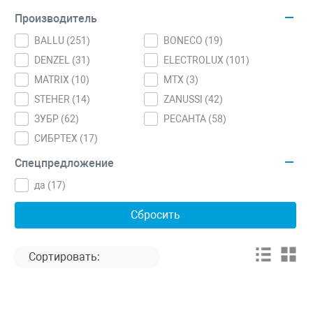
Производитель
BALLU (
251
)
BONECO (
19
)
DENZEL (
31
)
ELECTROLUX (
101
)
MATRIX (
10
)
MTX (
3
)
STEHER (
14
)
ZANUSSI (
42
)
ЗУБР (
62
)
РЕСАНТА (
58
)
СИБРТЕХ (
17
)
Спецпредложение
да (
17
)