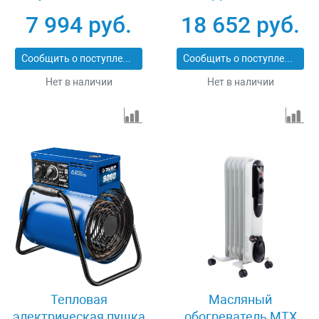
нагреватель,
7 994 руб.
18 652 руб.
цифровой термостат
Denzel 98120
Сообщить о поступлении
Сообщить о поступлении
Нет в наличии
Нет в наличии
Тепловая
Масляный
электрическая пушка
обогреватель MTX