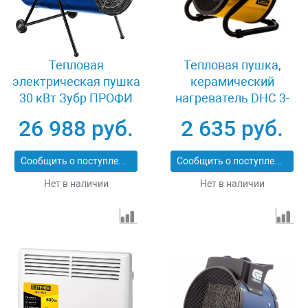
Тепловая
Тепловая пушка,
электрическая пушка
керамический
30 кВт Зубр ПРОФИ
нагреватель DHC 3-
ЗТП-30
150, 230 В, 0.025/1.5/3
26 988 руб.
2 635 руб.
кВт Denzel 96431
Сообщить о поступлении
Сообщить о поступлении
Нет в наличии
Нет в наличии