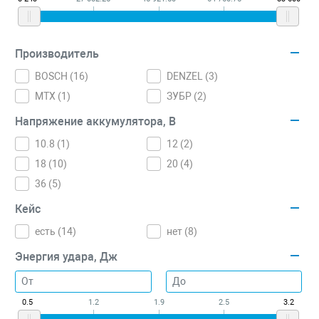
Производитель
BOSCH (
16
)
DENZEL (
3
)
MTX (
1
)
ЗУБР (
2
)
Напряжение аккумулятора, В
10.8 (
1
)
12 (
2
)
18 (
10
)
20 (
4
)
36 (
5
)
Кейс
есть (
14
)
нет (
8
)
Энергия удара, Дж
0.5
1.2
1.9
2.5
3.2