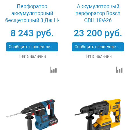
Перфоратор
Аккумуляторный
аккумуляторный
перфоратор Bosch
бесщеточный 3 Дж Li-
GBH 18V-26
Ion 20 В MTX RHB-BL-
0611909000
8 243 руб.
23 200 руб.
20-26 26780
Сообщить о поступлении
Сообщить о поступлении
Нет в наличии
Нет в наличии