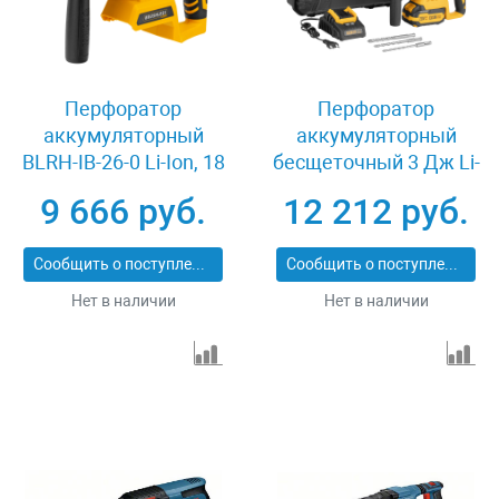
Перфоратор
Перфоратор
аккумуляторный
аккумуляторный
BLRH-IB-26-0 Li-Ion, 18
бесщеточный 3 Дж Li-
В Denzel 26702
Ion 20 В Denzel RHH-
9 666 руб.
12 212 руб.
BL-20-28 26707
Сообщить о поступлении
Сообщить о поступлении
Нет в наличии
Нет в наличии