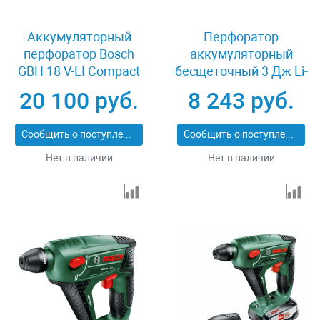
Аккумуляторный
Перфоратор
перфоратор Bosch
аккумуляторный
GBH 18 V-LI Compact
бесщеточный 3 Дж Li-
0611905300
Ion 20 В MTX RHB-BL-
20 100 руб.
8 243 руб.
20-26 26780
Сообщить о поступлении
Сообщить о поступлении
Нет в наличии
Нет в наличии