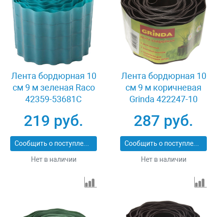
Лента бордюрная 10
Лента бордюрная 10
см 9 м зеленая Raco
см 9 м коричневая
42359-53681C
Grinda 422247-10
219 руб.
287 руб.
Сообщить о поступлении
Сообщить о поступлении
Нет в наличии
Нет в наличии