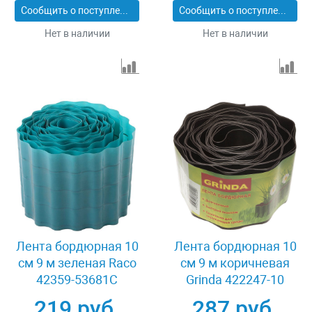
Сообщить о поступлении
Сообщить о поступлении
Нет в наличии
Нет в наличии
Лента бордюрная 10
Лента бордюрная 10
см 9 м зеленая Raco
см 9 м коричневая
42359-53681C
Grinda 422247-10
219 руб.
287 руб.