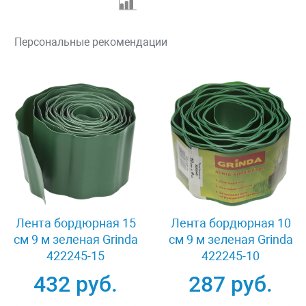
Персональные рекомендации
Лента бордюрная 15
Лента бордюрная 10
см 9 м зеленая Grinda
см 9 м зеленая Grinda
422245-15
422245-10
432 руб.
287 руб.