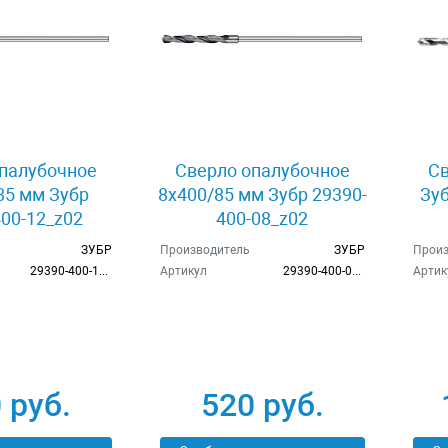
палубочное
Сверло опалубочное
Св
85 мм Зубр
8x400/85 мм Зубр 29390-
Зуб
00-12_z02
400-08_z02
ЗУБР
Производитель
ЗУБР
Произ
29390-400-12_z02
Артикул
29390-400-08_z02
Артик
 руб.
520 руб.