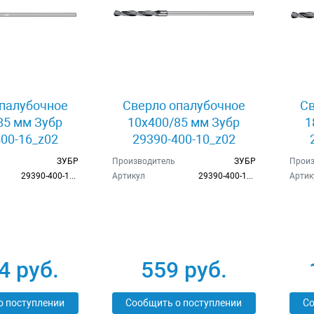
палубочное
Сверло опалубочное
Св
85 мм Зубр
10x400/85 мм Зубр
1
00-16_z02
29390-400-10_z02
ЗУБР
Производитель
ЗУБР
Произ
29390-400-16_z02
Артикул
29390-400-10_z02
Артик
4 руб.
559 руб.
о поступлении
Сообщить о поступлении
Со