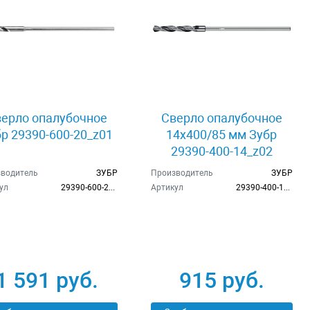
ерло опалубочное
Сверло опалубочное
р 29390-600-20_z01
14x400/85 мм Зубр
29390-400-14_z02
водитель
ЗУБР
Производитель
ЗУБР
ул
29390-600-20_z01
Артикул
29390-400-14_z02
1 591 руб.
915 руб.