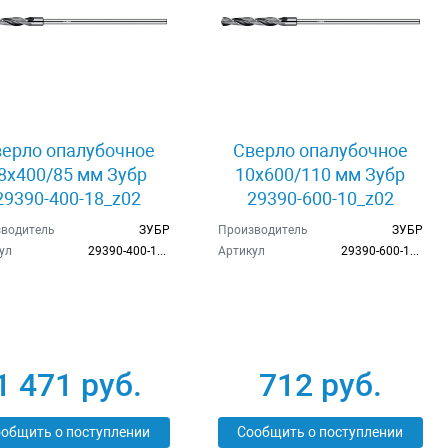
ерло опалубочное
Сверло опалубочное
8x400/85 мм Зубр
10x600/110 мм Зубр
29390-400-18_z02
29390-600-10_z02
водитель
ЗУБР
Производитель
ЗУБР
ул
29390-400-18_z02
Артикул
29390-600-10_z02
1 471 руб.
712 руб.
общить о поступлении
Сообщить о поступлении