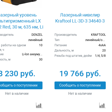
азерный уровень
Лазерный нивелир
льтипризменный LX
Kraftool LL-3D-3 34640-3
2 Red, 30 м, 635 нм, Li
00 мАч, резьба 5/8"
водитель
DENZEL
Производитель
KRAFTOOL
Denzel 35076
линейный
Тип
линейный/отвес
 работы на одном
10
Питание
4xAA
, ч
Дальность, м
20
ие
Li-lon аккумулятор
Резьба под штатив, дюйм
1/4, 5/8
ость, м
30
8 230 руб.
19 766 руб.
общить о поступлении
Сообщить о поступлении
Нет в наличии
Нет в наличии