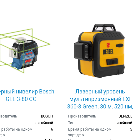
рный нивелир Bosch
Лазерный уровень
GLL 3-80 CG
мультипризменный LXI
360-3 Green, 30 м, 520 нм,
Li 2800 mAh, резьба 1/4"
водитель
BOSCH
Производитель
DENZEL
Denzel 35079
линейный
Тип
линейный
 работы на одном
6
Время работы на одном
5
, ч
заряде, ч