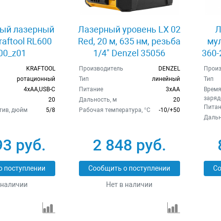
ый лазерный
Лазерный уровень LX 02
Л
raftool RL600
Red, 20 м, 635 нм, резьба
му
00_z01
1/4" Denzel 35056
360-
28
KRAFTOOL
Производитель
DENZEL
Произ
ротационный
Тип
линейный
Тип
4xAA,USB-C
Питание
3хAA
Время
заряде
20
Дальность, м
20
Питан
тив, дюйм
5/8
Рабочая температура, °C
-10/+50
Дальн
93 руб.
2 848 руб.
о поступлении
Сообщить о поступлении
Со
 наличии
Нет в наличии