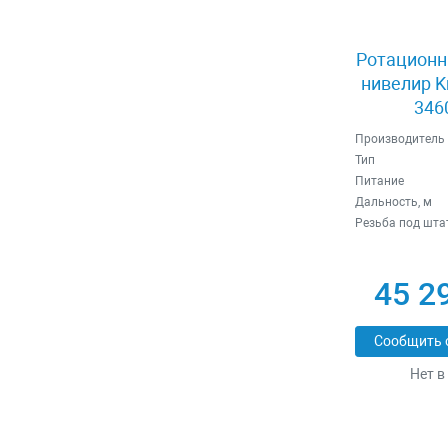
Ротационн
нивелир K
346
Производитель
Тип
Питание
Дальность, м
Резьба под шта
45 2
Сообщить 
Нет в