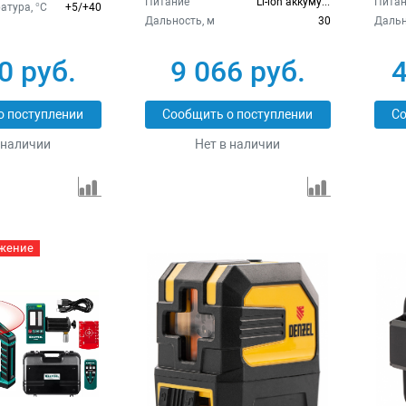
Питание
Li-lon аккумулятор
Питан
атура, °C
+5/+40
Дальность, м
30
Дальн
0 руб.
9 066 руб.
4
о поступлении
Сообщить о поступлении
Со
 наличии
Нет в наличии
жение