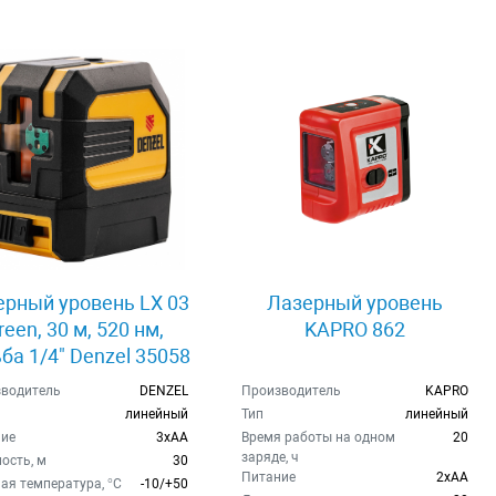
ерный уровень LX 03
Лазерный уровень
reen, 30 м, 520 нм,
KAPRO 862
ба 1/4" Denzel 35058
водитель
DENZEL
Производитель
KAPRO
линейный
Тип
линейный
ие
3хAA
Время работы на одном
20
заряде, ч
ость, м
30
Питание
2xAA
ая температура, °C
-10/+50