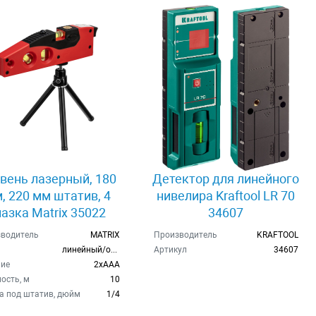
вень лазерный, 180
Детектор для линейного
, 220 мм штатив, 4
нивелира Kraftool LR 70
лазка Matrix 35022
34607
водитель
MATRIX
Производитель
KRAFTOOL
линейный/отвес
Артикул
34607
ие
2хAAA
ость, м
10
а под штатив, дюйм
1/4