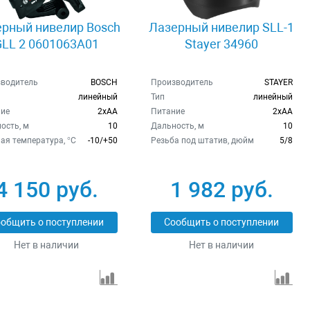
рный нивелир Bosch
Лазерный нивелир SLL-1
GLL 2 0601063A01
Stayer 34960
водитель
BOSCH
Производитель
STAYER
линейный
Тип
линейный
ие
2xAA
Питание
2xAA
ость, м
10
Дальность, м
10
ая температура, °C
-10/+50
Резьба под штатив, дюйм
5/8
4 150 руб.
1 982 руб.
общить о поступлении
Сообщить о поступлении
Нет в наличии
Нет в наличии