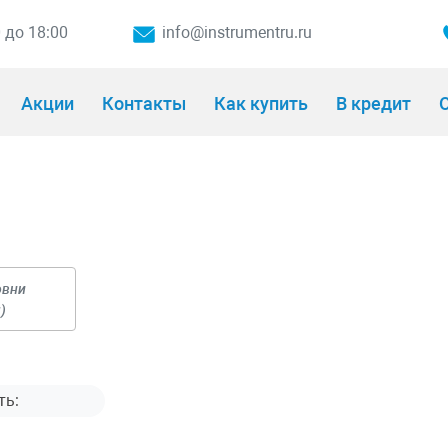
0 до 18:00
info@instrumentru.ru
Акции
Контакты
Как купить
В кредит
О
овни
)