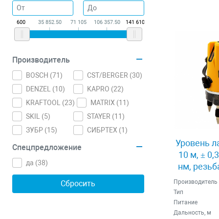
600
35 852.50
71 105
106 357.50
141 610
Производитель
BOSCH (
71
)
CST/BERGER (
30
)
DENZEL (
10
)
KAPRO (
22
)
KRAFTOOL (
23
)
MATRIX (
11
)
SKIL (
5
)
STAYER (
11
)
ЗУБР (
15
)
СИБРТЕХ (
1
)
Уровень л
Спецпредложение
10 м, ± 0,
да (
38
)
нм, резьб
3
Производитель
Тип
Питание
Дальность, м