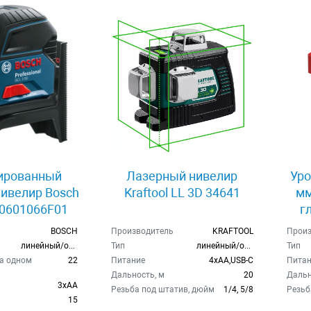
ированный
Лазерный нивелир
Уро
ивелир Bosch
Kraftool LL 3D 34641
мм
 0601066F01
г
BOSCH
Производитель
KRAFTOOL
Произ
линейный/отвес
Тип
линейный/отвес
Тип
а одном
22
Питание
4xAA,USB-C
Питан
Дальность, м
20
Дальн
3xAA
Резьба под штатив, дюйм
1/4, 5/8
Резьб
15