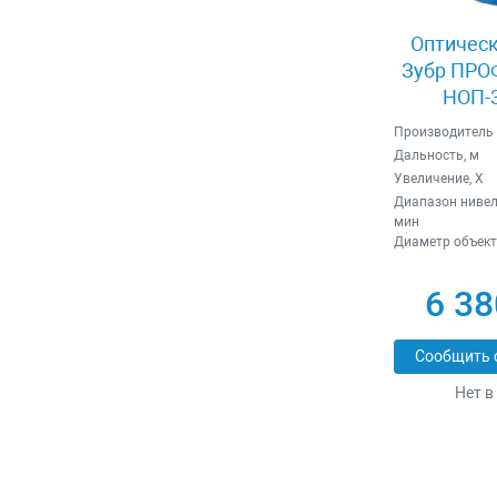
Оптическ
Зубр ПР
НОП-3
Производитель
Дальность, м
Увеличение, X
Диапазон нивел
мин
Диаметр объект
6 38
Сообщить 
Нет в