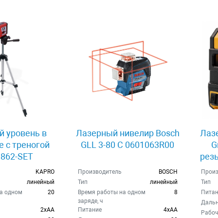
 уровень в
Лазерный нивелир Bosch
Лаз
 с треногой
GLL 3-80 C 0601063R00
G
 862-SET
резь
KAPRO
Производитель
BOSCH
Произ
линейный
Тип
линейный
Тип
а одном
20
Время работы на одном
8
Питан
заряде, ч
Дальн
2xAA
Питание
4xAA
Рабоч