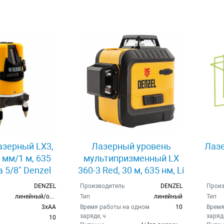
азерный LX3,
Лазерный уровень
Лазе
3 мм/1 м, 635
мультипризменный LX
а 5/8" Denzel
360-3 Red, 30 м, 635 нм, Li
5070
2800 мАч, резьба 5/8"
DENZEL
Производитель
DENZEL
Произ
Denzel 35077
линейный/отвес
Тип
линейный
Тип
3хAA
Время работы на одном
10
Время
заряде, ч
заряде
10