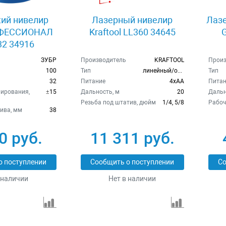
ий нивелир
Лазерный нивелир
Лазе
ОФЕССИОНАЛ
Kraftool LL360 34645
2 34916
ЗУБР
Производитель
KRAFTOOL
Произ
100
Тип
линейный/отвес
Тип
32
Питание
4xAA
Питан
ирования,
±15
Дальность, м
20
Дальн
Резьба под штатив, дюйм
1/4, 5/8
Рабоч
ива, мм
38
0 руб.
11 311 руб.
о поступлении
Сообщить о поступлении
Со
 наличии
Нет в наличии