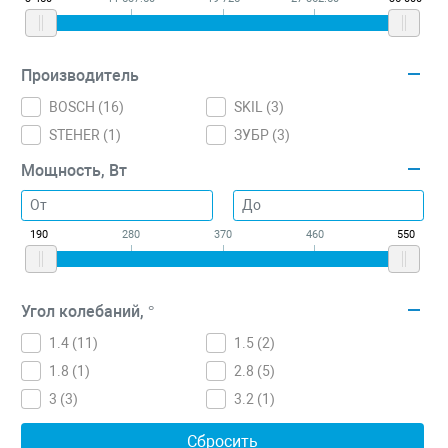
Производитель
BOSCH (
16
)
SKIL (
3
)
STEHER (
1
)
ЗУБР (
3
)
Мощность, Вт
190
280
370
460
550
Угол колебаний, °
1.4 (
11
)
1.5 (
2
)
1.8 (
1
)
2.8 (
5
)
3 (
3
)
3.2 (
1
)