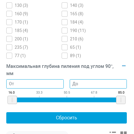
130 (
3
)
140 (
3
)
160 (
9
)
165 (
8
)
170 (
1
)
184 (
4
)
185 (
4
)
190 (
11
)
200 (
1
)
210 (
6
)
235 (
7
)
65 (
1
)
77 (
1
)
89 (
1
)
Максимальная глубина пиления под углом 90°,
мм
16.0
33.3
50.5
67.8
85.0