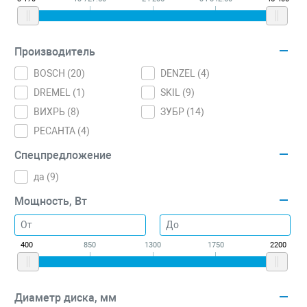
Производитель
BOSCH (
20
)
DENZEL (
4
)
DREMEL (
1
)
SKIL (
9
)
ВИХРЬ (
8
)
ЗУБР (
14
)
РЕСАНТА (
4
)
Спецпредложение
да (
9
)
Мощность, Вт
400
850
1300
1750
2200
Диаметр диска, мм