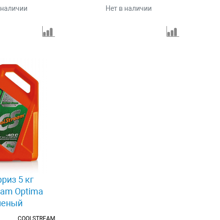
 наличии
Нет в наличии
риз 5 кг
eam Optima
леный
COOLSTREAM