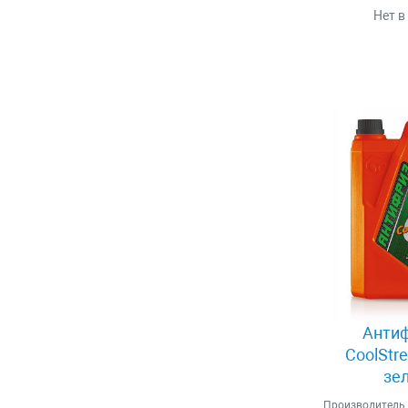
Нет в
Антиф
CoolStr
зе
Производитель