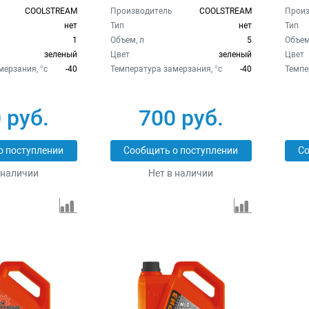
COOLSTREAM
Производитель
COOLSTREAM
Произ
нет
Тип
нет
Тип
1
Объем, л
5
Объем
зеленый
Цвет
зеленый
Цвет
ерзания, °c
-40
Температура замерзания, °c
-40
Темпе
 руб.
700 руб.
о поступлении
Сообщить о поступлении
Со
 наличии
Нет в наличии