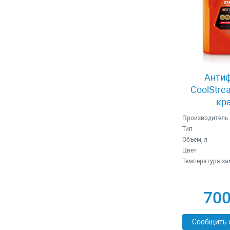
Антиф
CoolStre
кр
Производитель
Тип
Объем, л
Цвет
Температура зам
700
Сообщить 