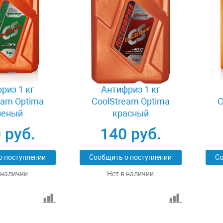
риз 1 кг
Антифриз 1 кг
eam Optima
CoolStream Optima
C
леный
красный
 руб.
140 руб.
о поступлении
Сообщить о поступлении
Со
 наличии
Нет в наличии