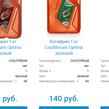
риз 1 кг
Антифриз 1 кг
eam Optima
CoolStream Optima
асный
зеленый
COOLSTREAM
Производитель
COOLSTREAM
Произ
нет
Тип
нет
Тип
1
Объем, л
1
Объем
красный
Цвет
зеленый
Цвет
ерзания, °c
-40
Температура замерзания, °c
-40
Темпе
 руб.
140 руб.