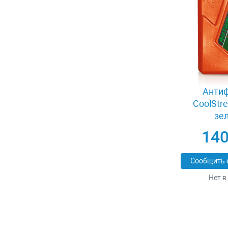
Антиф
CoolStr
зе
140
Сообщить 
Нет в