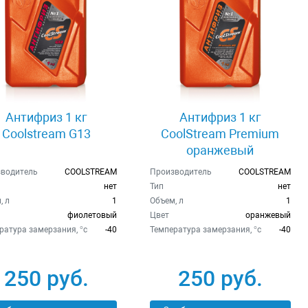
Антифриз 1 кг
Антифриз 1 кг
Coolstream G13
CoolStream Premium
оранжевый
водитель
COOLSTREAM
Производитель
COOLSTREAM
нет
Тип
нет
, л
1
Объем, л
1
фиолетовый
Цвет
оранжевый
ратура замерзания, °c
-40
Температура замерзания, °c
-40
250 руб.
250 руб.