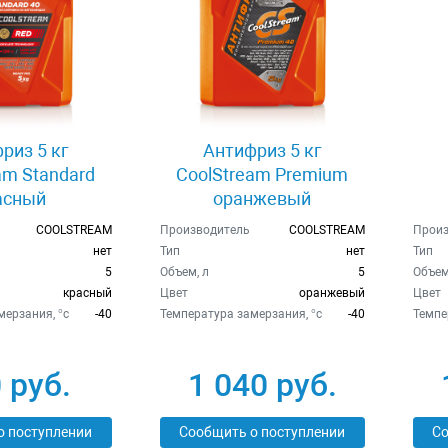
риз 5 кг
Антифриз 5 кг
am Standard
CoolStream Premium
асный
оранжевый
COOLSTREAM
Производитель
COOLSTREAM
Произ
нет
Тип
нет
Тип
5
Объем, л
5
Объем
красный
Цвет
оранжевый
Цвет
ерзания, °c
-40
Температура замерзания, °c
-40
Темпе
 руб.
1 040 руб.
о поступлении
Сообщить о поступлении
Со