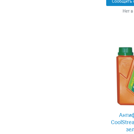
Сообщить 
Нет в
Антиф
CoolStre
зе