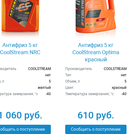
Антифриз 5 кг
Антифриз 5 кг
CoolStream NRC
CoolStream Optima
красный
водитель
COOLSTREAM
Производитель
COOLSTREAM
нет
Тип
нет
, л
5
Объем, л
5
желтый
Цвет
красный
ратура замерзания, °c
-40
Температура замерзания, °c
-40
1 060 руб.
610 руб.
общить о поступлении
Сообщить о поступлении