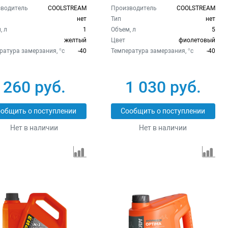
водитель
COOLSTREAM
Производитель
COOLSTREAM
нет
Тип
нет
, л
1
Объем, л
5
желтый
Цвет
фиолетовый
ратура замерзания, °c
-40
Температура замерзания, °c
-40
260 руб.
1 030 руб.
общить о поступлении
Сообщить о поступлении
Нет в наличии
Нет в наличии