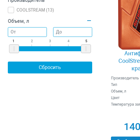
Производитель
COOLSTREAM (
13
)
Объем, л
1
2
3
4
5
Антиф
CoolStr
кр
Производитель
Тип
Объем, л
Цвет
Температура зам
140