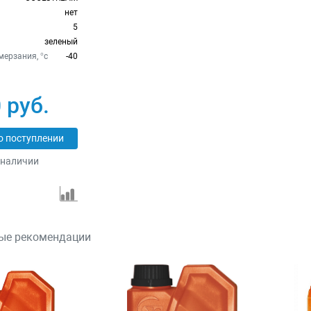
нет
5
зеленый
ерзания, °c
-40
 руб.
о поступлении
 наличии
ые рекомендации