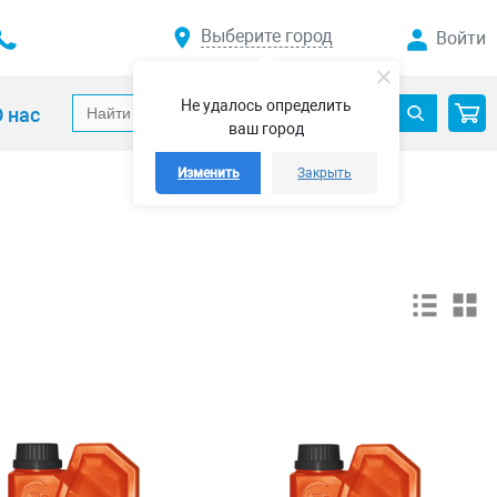
Выберите город
Войти
Не удалось определить
 нас
ваш город
Изменить
Закрыть