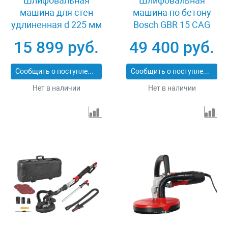
Шлифовальная
Шлифовальная
машина для стен
машина по бетону
удлиненная d 225 мм
Bosch GBR 15 CAG
800 Вт STEHER DWL-
15 899 руб.
49 400 руб.
800
Сообщить о поступлении
Сообщить о поступлении
Нет в наличии
Нет в наличии