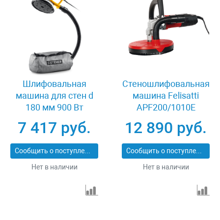
Шлифовальная
Стеношлифовальная
машина для стен d
машина Felisatti
180 мм 900 Вт
APF200/1010E
подсветка STEHER
7 417 руб.
12 890 руб.
DWH-900
Сообщить о поступлении
Сообщить о поступлении
Нет в наличии
Нет в наличии