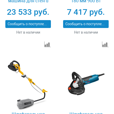
машина для стен d
180 мм 900 Вт
225 мм 500 Вт
подсветка STEHER
23 533 руб.
7 417 руб.
подсветка STEHER
DWH-900
DWB-500
Сообщить о поступлении
Сообщить о поступлении
Нет в наличии
Нет в наличии