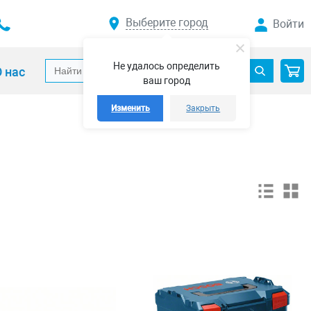
Выберите город
Войти
Не удалось определить
 нас
ваш город
Изменить
Закрыть