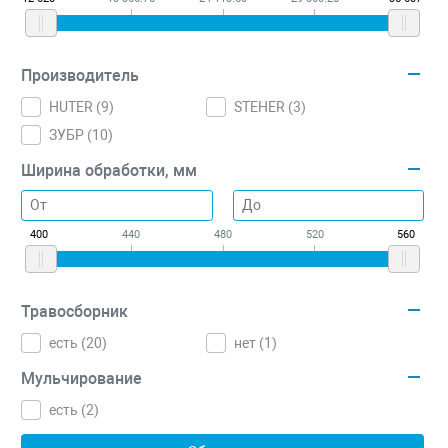
Производитель
HUTER (
9
)
STEHER (
3
)
ЗУБР (
10
)
Ширина обработки, мм
400
440
480
520
560
Травосборник
есть (
20
)
нет (
1
)
Мульчирование
есть (
2
)