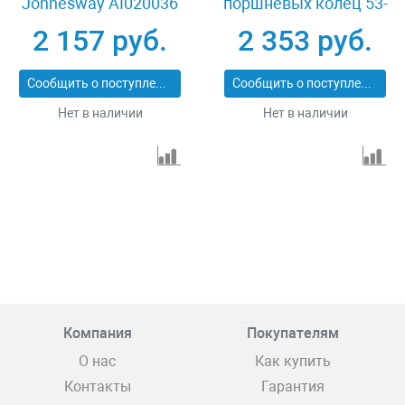
Jonnesway AI020036
поршневых колец 53-
125 мм Jonnesway
2 157 руб.
2 353 руб.
AI020039
Сообщить о поступлении
Сообщить о поступлении
Нет в наличии
Нет в наличии
Компания
Покупателям
О нас
Как купить
Контакты
Гарантия