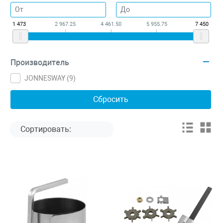
1 473
2 967.25
4 461.50
5 955.75
7 450
Производитель
JONNESWAY (
9
)