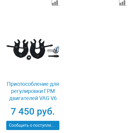
Приспособление для
регулировки ГРМ
двигателей VAG V6
3.0l ASB AVK BBJ
7 450 руб.
Jonnesway AL010067B
Сообщить о поступлении