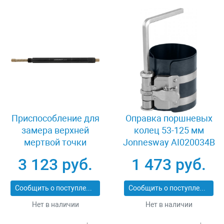
Приспособление для
Оправка поршневых
замера верхней
колец 53-125 мм
мертвой точки
Jonnesway AI020034B
поршня Jonnesway
3 123 руб.
1 473 руб.
AI020116
Сообщить о поступлении
Сообщить о поступлении
Нет в наличии
Нет в наличии