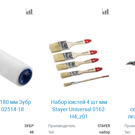
180 мм Зубр
Набор кистей 4 шт мм
02514-18
Stayer Universal 0162-
с
H4_z01
ле
ЗУБР
Производитель
STAYER
Произ
48
Тип
набор
Тип