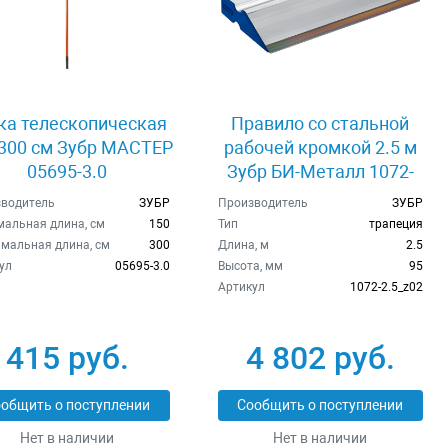
ка телескопическая
Правило со стальной
-300 см Зубр МАСТЕР
рабочей кромкой 2.5 м
05695-3.0
Зубр БИ-Металл 1072-
2.5_z02
водитель
ЗУБР
Производитель
ЗУБР
альная длина, см
150
Тип
трапеция
мальная длина, см
300
Длина, м
2.5
ул
05695-3.0
Высота, мм
95
Артикул
1072-2.5_z02
415 руб.
4 802 руб.
общить о поступлении
Сообщить о поступлении
Нет в наличии
Нет в наличии