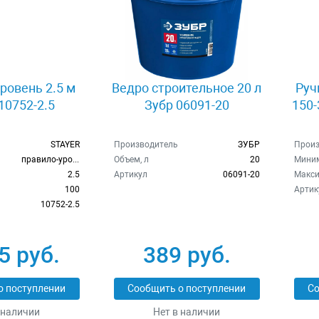
ровень 2.5 м
Ведро строительное 20 л
Руч
 10752-2.5
Зубр 06091-20
150
STAYER
Производитель
ЗУБР
Произ
правило-уровень
Объем, л
20
Миним
2.5
Артикул
06091-20
Макси
100
Артик
10752-2.5
5 руб.
389 руб.
о поступлении
Сообщить о поступлении
Со
 наличии
Нет в наличии