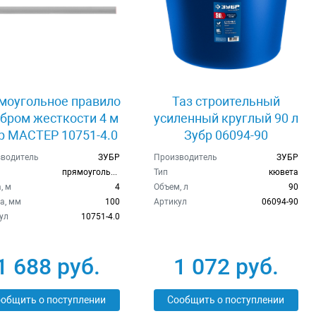
моугольное правило
Таз строительный
ебром жесткости 4 м
усиленный круглый 90 л
р МАСТЕР 10751-4.0
Зубр 06094-90
водитель
ЗУБР
Производитель
ЗУБР
прямоугольное
Тип
кювета
, м
4
Объем, л
90
а, мм
100
Артикул
06094-90
ул
10751-4.0
1 688 руб.
1 072 руб.
общить о поступлении
Сообщить о поступлении