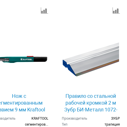
Нож с
Правило со стальной
егментированным
рабочей кромкой 2 м
звием 9 мм Kraftool
Зубр БИ-Металл 1072-
09192
2.0_z02
водитель
KRAFTOOL
Производитель
ЗУБР
сегментированное
Тип
трапеция