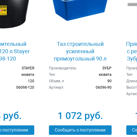
оительный
Таз строительный
Пря
120 л Stayer
усиленный
с р
98-120
прямоугольный 90 л
Зуб
Зубр 06096-90
STAYER
Производитель
ЗУБР
Произ
кювета
Тип
кювета
Тип
120
Объем, л
90
Длина
06098-120
Артикул
06096-90
Высот
Артик
 руб.
1 072 руб.
о поступлении
Сообщить о поступлении
Со