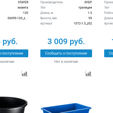
1.5_z02
STAYER
Производитель
ЗУБР
Произ
кювета
Тип
трапеция
Тип
120
Длина, м
1.5
Рабоч
06099-120_z01
Высота, мм
95
Длина
Артикул
1072-1.5_z02
Артик
 руб.
3 009 руб.
о поступлении
Сообщить о поступлении
Со
 наличии
Нет в наличии