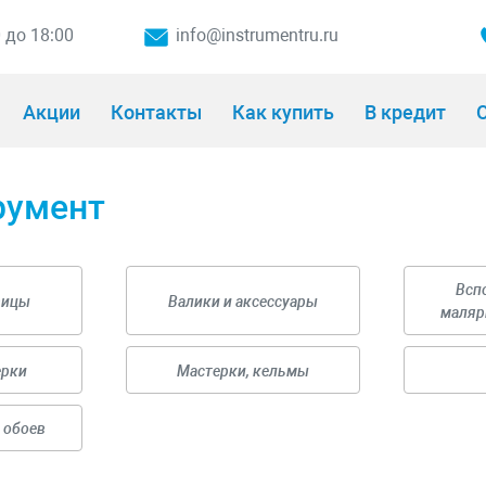
0 до 18:00
info@instrumentru.ru
Акции
Контакты
Как купить
В кредит
О
румент
Всп
вицы
Валики и аксессуары
маляр
ерки
Мастерки, кельмы
 обоев