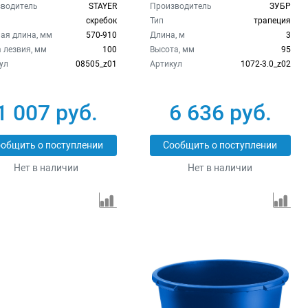
3.0_z02
водитель
STAYER
Производитель
ЗУБР
скребок
Тип
трапеция
ая длина, мм
570-910
Длина, м
3
 лезвия, мм
100
Высота, мм
95
ул
08505_z01
Артикул
1072-3.0_z02
1 007 руб.
6 636 руб.
общить о поступлении
Сообщить о поступлении
Нет в наличии
Нет в наличии