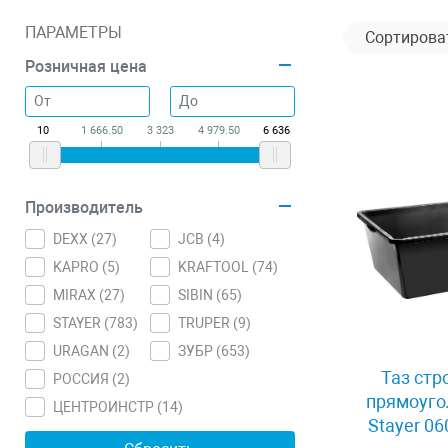
ПАРАМЕТРЫ
Розничная цена
10
1 666.50
3 323
4 979.50
6 636
Производитель
DEXX (
27
)
JCB (
4
)
KAPRO (
5
)
KRAFTOOL (
74
)
MIRAX (
27
)
SIBIN (
65
)
STAYER (
783
)
TRUPER (
9
)
URAGAN (
2
)
ЗУБР (
653
)
Таз стр
РОССИЯ (
2
)
прямоуго
ЦЕНТРОИНСТР (
14
)
Stayer 0