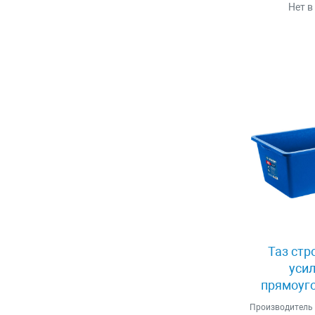
Нет в
Таз стр
уси
прямоуго
Зубр 
Производитель