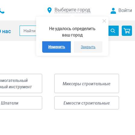
Выберите город
Войти
Не удалось определить
 нас
ваш город
Изменить
Закрыть
омогательный
Миксеры строительные
ный инструмент
Шпатели
Емкости строительные