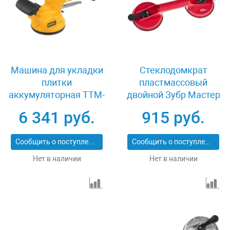
Машина для укладки
Стеклодомкрат
плитки
пластмассовый
аккумуляторная TTM-
двойной Зубр Мастер
130-0, 18В Li-Ion
33724-2
6 341 руб.
915 руб.
Denzel 28481
Сообщить о поступлении
Сообщить о поступлении
Нет в наличии
Нет в наличии