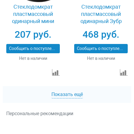
Стеклодомкрат
Стеклодомкрат
пластмассовый
пластмассовый
одинарный мини
одинарный Зубр
Stayer MAXLift 33718-
Мастер 33724-1
207 руб.
468 руб.
0
Сообщить о поступлении
Сообщить о поступлении
Нет в наличии
Нет в наличии
Показать ещё
Персональные рекомендации