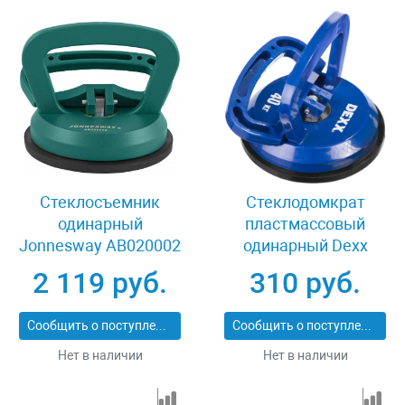
Стеклосъемник
Стеклодомкрат
одинарный
пластмассовый
Jonnesway AB020002
одинарный Dexx
33728-1
2 119 руб.
310 руб.
Сообщить о поступлении
Сообщить о поступлении
Нет в наличии
Нет в наличии