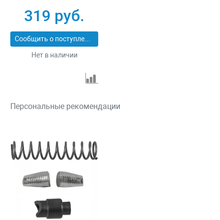
V1005, V1102)
319 руб.
Jonnesway V1002-RK
Сообщить о поступлении
Нет в наличии
Персональные рекомендации