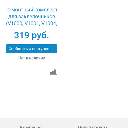
Ремонтный комплект
для заклепочников
(V1000, V1001, V1004,
V1005, V1102)
319 руб.
Jonnesway V1002-RK
Сообщить о поступлении
Нет в наличии
Компания
Покупателям