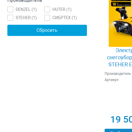
Производитель
DENZEL (
1
)
HUTER (
1
)
STEHER (
1
)
СИБРТЕХ (
1
)
Элект
снегоубор
STEHER E
2
Производитель
Артикул
19 5