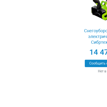
Снегоубор
электрич
Сибртех
14 4
Сообщить 
Нет в