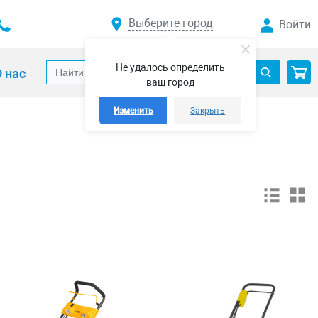
Выберите город
Войти
Не удалось определить
 нас
ваш город
Изменить
Закрыть