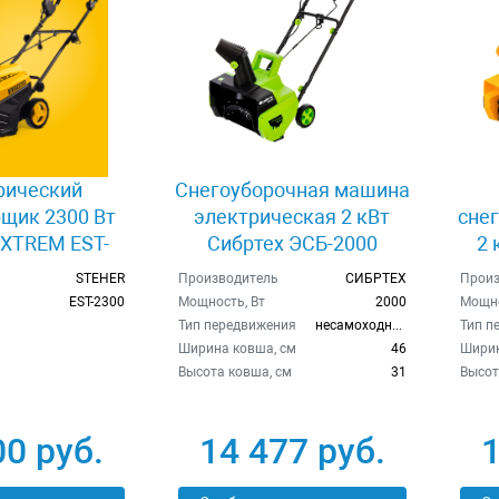
рический
Снегоуборочная машина
щик 2300 Вт
электрическая 2 кВт
сне
XTREM EST-
Сибртех ЭСБ-2000
2 
300
STEHER
Производитель
СИБРТЕХ
Произ
EST-2300
Мощность, Вт
2000
Мощно
Тип передвижения
несамоходный
Тип п
Ширина ковша, см
46
Ширин
Высота ковша, см
31
Высот
00 руб.
14 477 руб.
1