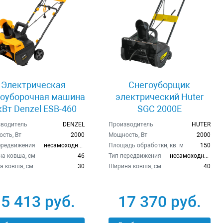
Электрическая
Снегоуборщик
гоуборочная машина
электрический Huter
кВт Denzel ESB-460
SGC 2000E
водитель
DENZEL
Производитель
HUTER
сть, Вт
2000
Мощность, Вт
2000
ередвижения
несамоходный
Площадь обработки, кв. м
150
а ковша, см
46
Тип передвижения
несамоходный
а ковша, см
30
Ширина ковша, см
40
5 413 руб.
17 370 руб.