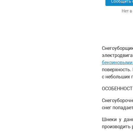
Сообщить 
Нет в
Снегоуборщи
электродви
бензиновыми
поверхность.
с небольших 
ОСОБЕННОСТ
Снегоуборочн
снег попадае
Шнеки у дан
производить 