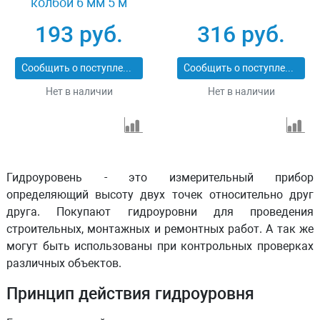
колбой 6 мм 5 м
Stayer MASTER 3486-
193 руб.
316 руб.
06-05
Сообщить о поступлении
Сообщить о поступлении
Нет в наличии
Нет в наличии
Гидроуровень - это измерительный прибор
определяющий высоту двух точек относительно друг
друга. Покупают гидроуровни для проведения
строительных, монтажных и ремонтных работ. А так же
могут быть использованы при контрольных проверках
различных объектов.
Принцип действия гидроуровня