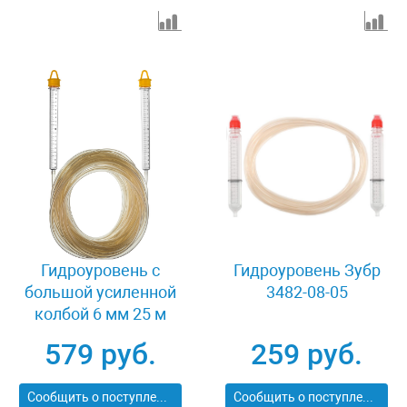
Гидроуровень с
Гидроуровень Зубр
большой усиленной
3482-08-05
колбой 6 мм 25 м
Stayer MASTER 3486-
579 руб.
259 руб.
06-25
Сообщить о поступлении
Сообщить о поступлении