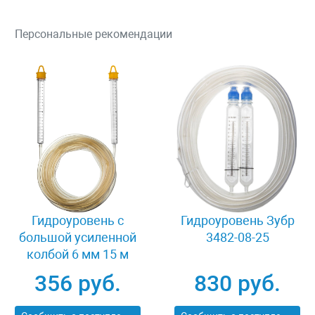
Персональные рекомендации
Гидроуровень с
Гидроуровень Зубр
большой усиленной
3482-08-25
колбой 6 мм 15 м
Stayer MASTER 3486-
356 руб.
830 руб.
06-15