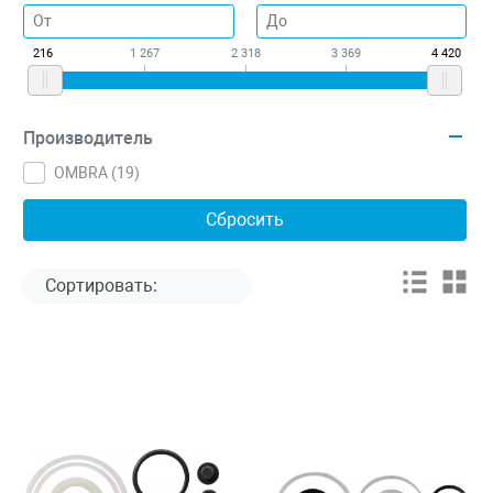
216
1 267
2 318
3 369
4 420
Производитель
OMBRA (
19
)