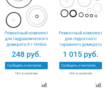
Ремонтный комплект
Ремонтный комплект
для гидравлического
для подкатного
домкрата 8 т Ombra
гаражного домкрата
OHT108RK
(OHT230) 3 т Ombra
248 руб.
1 015 руб.
OHT230RK
Сообщить о поступлении
Сообщить о поступлении
Нет в наличии
Нет в наличии