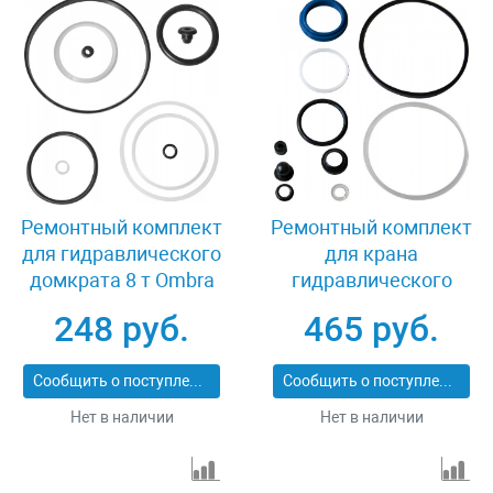
Ремонтный комплект
Ремонтный комплект
для гидравлического
для крана
домкрата 8 т Ombra
гидравлического
OHT108RK
складного (OHT702M)
248 руб.
465 руб.
2 т Ombra OHT702MRK
Сообщить о поступлении
Сообщить о поступлении
Нет в наличии
Нет в наличии