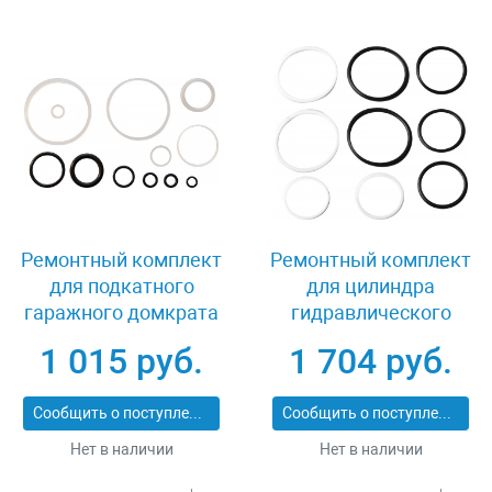
Ремонтный комплект
Ремонтный комплект
для подкатного
для цилиндра
гаражного домкрата
гидравлического
(OHT230) 3 т Ombra
обратного действия
1 015 руб.
1 704 руб.
OHT230RK
(OHT510M) 10 т Ombra
OHT510MRK
Сообщить о поступлении
Сообщить о поступлении
Нет в наличии
Нет в наличии