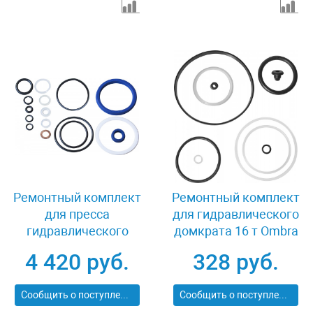
Ремонтный комплект
Ремонтный комплект
для пресса
для гидравлического
гидравлического
домкрата 16 т Ombra
напольного
OHT116RK
4 420 руб.
328 руб.
(OHT620M) 20 т Ombra
OHT620MRK
Сообщить о поступлении
Сообщить о поступлении