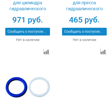
для цилиндра
для пресса
гидравлического
гидравлического
обратного действия
напольного
971 руб.
465 руб.
(OHT505M) 5 т Ombra
модульного
OHT505MRK
(OHT612M) 12 т Ombra
Сообщить о поступлении
Сообщить о поступлении
OHT612MRK
Нет в наличии
Нет в наличии