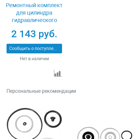
Ремонтный комплект
для цилиндра
гидравлического
прямого действия
2 143 руб.
(OHT410M) 10 т Ombra
OHT410MRK
Сообщить о поступлении
Нет в наличии
Персональные рекомендации