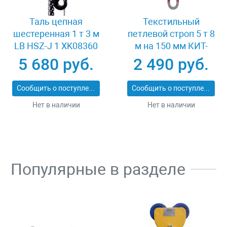
Таль цепная
Текстильный
шестеренная 1 т 3 м
петлевой строп 5 т 8
LB HSZ-J 1 XK08360
м на 150 мм КИТ-
СТП-5-8
5 680 руб.
2 490 руб.
Сообщить о поступлении
Сообщить о поступлении
Нет в наличии
Нет в наличии
Популярные в разделе