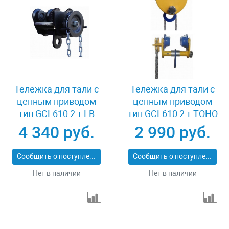
Тележка для тали с
Тележка для тали с
цепным приводом
цепным приводом
тип GCL610 2 т LB
тип GCL610 2 т TOHO
XK08572
XK37877
4 340 руб.
2 990 руб.
Сообщить о поступлении
Сообщить о поступлении
Нет в наличии
Нет в наличии