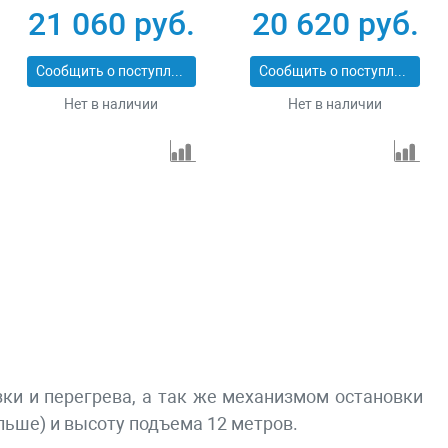
PROFI МЕН-600/1200
MAGNUS-PROFI
21 060 руб.
20 620 руб.
МЕН-500/1000
Сообщить о поступлении
Сообщить о поступлении
Нет в наличии
Нет в наличии
ки и перегрева, а так же механизмом остановки
льше) и высоту подъема 12 метров.