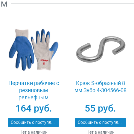
ем
Перчатки рабочие с
Крюк S-образный 8
резиновым
мм Зубр 4-304566-08
рельефным
покрытием размер
164 руб.
55 руб.
XL Зубр 11260-XL
Сообщить о поступлении
Сообщить о поступлении
Нет в наличии
Нет в наличии