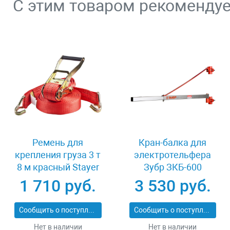
С этим товаром рекоменду
Ремень для
Кран-балка для
крепления груза 3 т
электротельфера
8 м красный Stayer
Зубр ЗКБ-600
PROFESSIONAL
1 710 руб.
3 530 руб.
40564-8
Сообщить о поступлении
Сообщить о поступлении
Нет в наличии
Нет в наличии