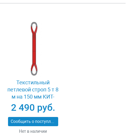
Текстильный
петлевой строп 5 т 8
м на 150 мм КИТ-
СТП-5-8
2 490 руб.
Сообщить о поступлении
Нет в наличии