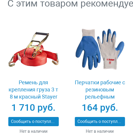
С этим товаром рекоменду
Ремень для
Перчатки рабочие с
крепления груза 3 т
резиновым
8 м красный Stayer
рельефным
PROFESSIONAL
покрытием размер
1 710 руб.
164 руб.
40564-8
XL Зубр 11260-XL
Сообщить о поступлении
Сообщить о поступлении
Нет в наличии
Нет в наличии