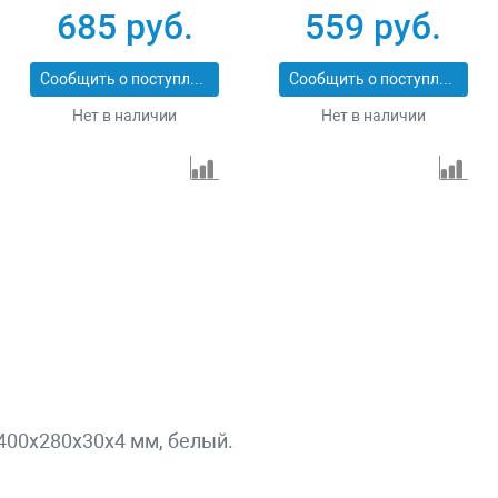
Stayer MASTER
Stayer MASTER
685 руб.
559 руб.
37424-5
37423-5
Сообщить о поступлении
Сообщить о поступлении
Нет в наличии
Нет в наличии
400х280х30х4 мм, белый.