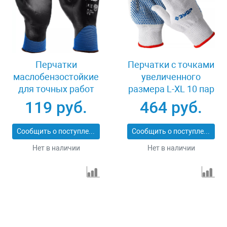
Перчатки
Перчатки с точками
маслобензостойкие
увеличенного
для точных работ
размера L-XL 10 пар
размер XL Зубр
Зубр ТОЧКА+ 11451-
119 руб.
464 руб.
МЕХАНИК+ 11279-XL
K10
Сообщить о поступлении
Сообщить о поступлении
Нет в наличии
Нет в наличии