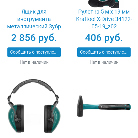
Ящик для
Рулетка 5 м x 19 мм
инструмента
Kraftool X-Drive 34122-
металлический Зубр
05-19_z02
СПУТНИК-18 38153-
2 856 руб.
406 руб.
18
Сообщить о поступлении
Сообщить о поступлении
Нет в наличии
Нет в наличии