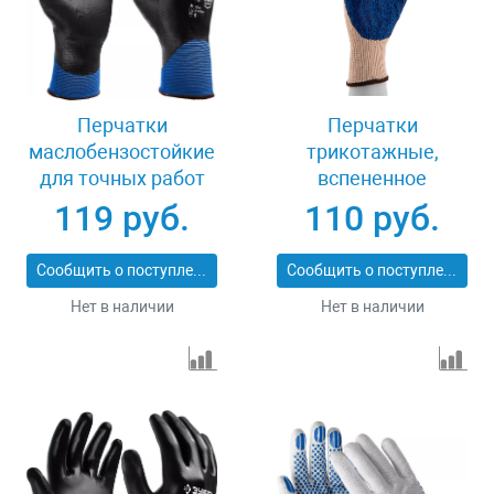
Перчатки
Перчатки
маслобензостойкие
трикотажные,
для точных работ
вспененное
размер L Зубр
нитрильное
119 руб.
110 руб.
МЕХАНИК+ 11279-L
покрытие, размер L,
15 класс вязки
Сообщить о поступлении
Сообщить о поступлении
Сибртех 67873
Нет в наличии
Нет в наличии