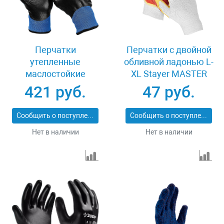
Перчатки
Перчатки c двойной
утепленные
обливной ладонью L-
маслостойкие
XL Stayer MASTER
размер L-XL Зубр
11409-XL
421 руб.
47 руб.
АРКТИКА 11469-XL
Сообщить о поступлении
Сообщить о поступлении
Нет в наличии
Нет в наличии