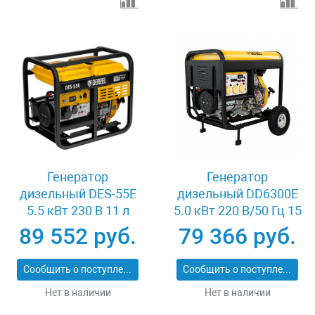
Генератор
Генератор
дизельный DES-55E
дизельный DD6300Е
5.5 кВт 230 В 11 л
5.0 кВт 220 В/50 Гц 15
электростартер
л электростартер
89 552 руб.
79 366 руб.
Denzel 94414
Denzel 94657
Сообщить о поступлении
Сообщить о поступлении
Нет в наличии
Нет в наличии