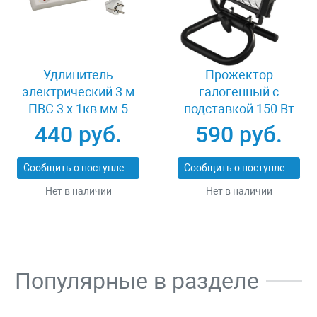
Удлинитель
Прожектор
электрический 3 м
галогенный с
ПВС 3 х 1кв мм 5
подставкой 150 Вт
гнезд СВЕТОЗАР
Светозар SV-57121-B
440 руб.
590 руб.
ОПТИМА SV-55055-3
Сообщить о поступлении
Сообщить о поступлении
Нет в наличии
Нет в наличии
Популярные в разделе