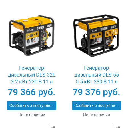
Генератор
Генератор
дизельный DES-32E
дизельный DES-55
3.2 кВт 230 В 11 л
5.5 кВт 230 В 11 л
электростартер
ручной стартер
79 366 руб.
79 376 руб.
Denzel 94412
Denzel 94413
Сообщить о поступлении
Сообщить о поступлении
Нет в наличии
Нет в наличии