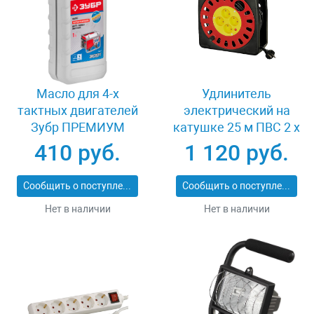
Масло для 4-х
Удлинитель
тактных двигателей
электрический на
Зубр ПРЕМИУМ
катушке 25 м ПВС 2 х
ЗМД-4Т
1кв мм 4 гнезда
410 руб.
1 120 руб.
СВЕТОЗАР КОМФОРТ
SV-55073-25
Сообщить о поступлении
Сообщить о поступлении
Нет в наличии
Нет в наличии