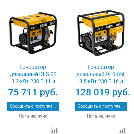
Генератор
Генератор
дизельный DES-32
дизельный DES-85E
3.2 кВт 230 В 11 л
8.5 кВт 230 В 16 л
ручной стартер
электростартер
75 711 руб.
128 019 руб.
Denzel 94411
Denzel 94415
Сообщить о поступлении
Сообщить о поступлении
Нет в наличии
Нет в наличии