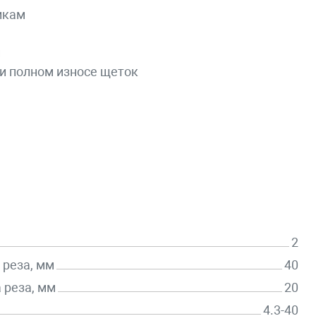
икам
и
и полном износе щеток
2
реза, мм
40
 реза, мм
20
4.3-40