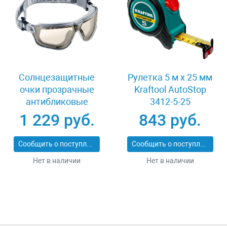
Солнцезащитные
Рулетка 5 м x 25 мм
очки прозрачные
Kraftool AutoStop
антибликовые
3412-5-25
Kraftool 11009_z01
1 229 руб.
843 руб.
Сообщить о поступлении
Сообщить о поступлении
Нет в наличии
Нет в наличии