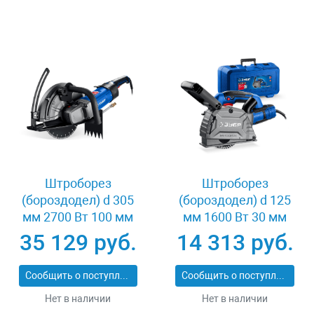
Штроборез
Штроборез
(бороздодел) d 305
(бороздодел) d 125
мм 2700 Вт 100 мм
мм 1600 Вт 30 мм
Зубр ЗШ-П100-2700
кейс Зубр ЗШ-П30-
35 129 руб.
14 313 руб.
ПСТ
1600 ПСТК
Сообщить о поступлении
Сообщить о поступлении
Нет в наличии
Нет в наличии