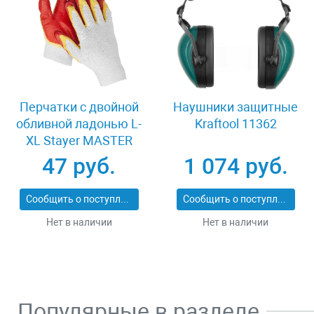
Перчатки c двойной
Наушники защитные
обливной ладонью L-
Kraftool 11362
XL Stayer MASTER
11409-XL
47 руб.
1 074 руб.
Сообщить о поступлении
Сообщить о поступлении
Нет в наличии
Нет в наличии
Популярные в разделе