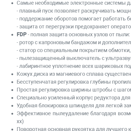
Самые необходимые электронные системы для
- плавный пуск позволяет раскручивать мощн
- поддержание оборотов помогает работать б
- защита от перегрузки предохраняет операт
FDP
- полная защита основных узлов от пыли:
- ротор с капроновым бандажом и дополните
- статор со специальным покрытием обмотки,
- пылезащищенный выключатель с ультразву
- лабиринтное уплотнение всех шариковых 
Кожух диска из магниевого сплава существен
Бесступенчатая регулировка глубины пропила
Простая регулировка ширины штробы с шаго
Специально усиленный корпус редуктора для
Удобная блокировка шпинделя для легкой з
Эффективное пылеудаление благодаря возмо
хх)
Поворотная основная рукоятка для лучшего 