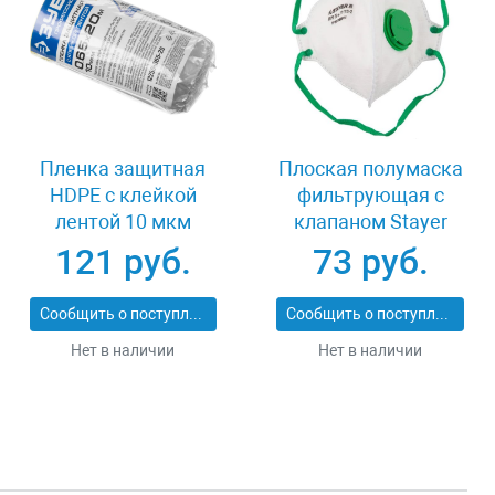
Пленка защитная
Плоская полумаска
HDPE с клейкой
фильтрующая с
лентой 10 мкм
клапаном Stayer
20x0.65 м Зубр
11113-2_z01
121 руб.
73 руб.
12250-065-20
Сообщить о поступлении
Сообщить о поступлении
Нет в наличии
Нет в наличии