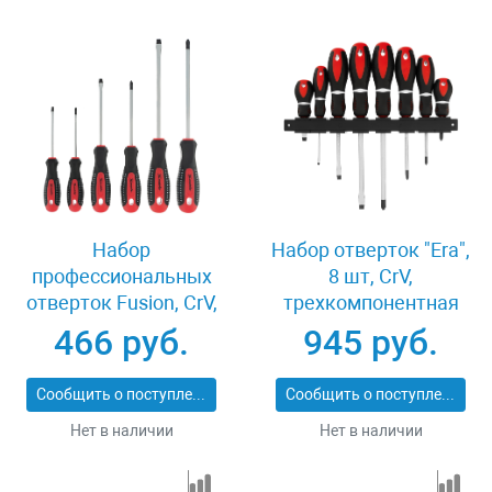
Набор
Набор отверток "Era",
профессиональных
8 шт, CrV,
отверток Fusion, CrV,
трехкомпонентная
трехкомпонентная
рукоятка Matrix
466 руб.
945 руб.
рукоятка antislip, 6
13380
шт Matrix 13351
Сообщить о поступлении
Сообщить о поступлении
Нет в наличии
Нет в наличии