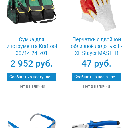
Сумка для
Перчатки c двойной
инструмента Kraftool
обливной ладонью L-
38714-24_z01
XL Stayer MASTER
11409-XL
2 952 руб.
47 руб.
Сообщить о поступлении
Сообщить о поступлении
Нет в наличии
Нет в наличии