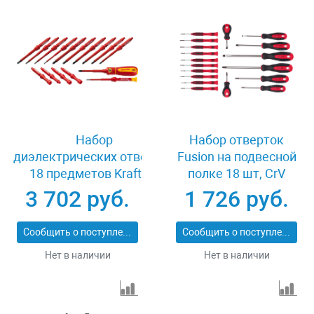
Набор
Набор отверток
диэлектрических отверток
Fusion на подвесной
18 предметов Kraftool
полке 18 шт, CrV
PROFI X-Drive 220092-H18
Matrix 11452
3 702 руб.
1 726 руб.
Сообщить о поступлении
Сообщить о поступлении
Нет в наличии
Нет в наличии