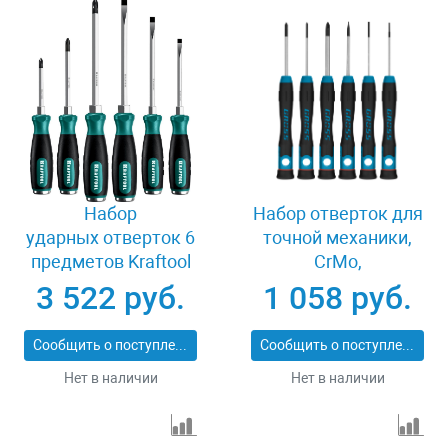
Набор
Набор отверток для
ударных отверток 6
точной механики,
предметов Kraftool
CrMo,
25025
двухкомпонентные
3 522 руб.
1 058 руб.
рукоятки, 6 шт,
пластиковый бокс
Сообщить о поступлении
Сообщить о поступлении
Gross 13347
Нет в наличии
Нет в наличии