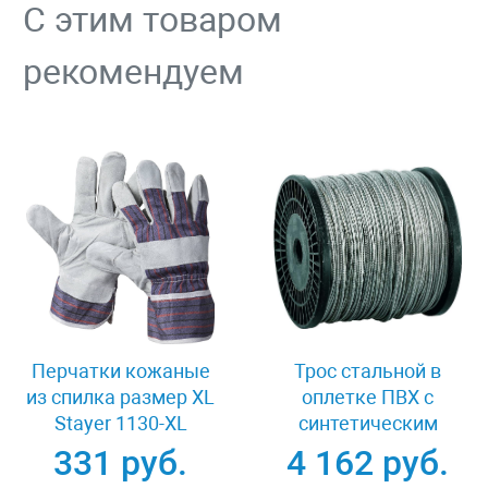
С этим товаром
рекомендуем
Перчатки кожаные
Трос стальной в
из спилка размер XL
оплетке ПВХ с
Stayer 1130-XL
синтетическим
сердечником 1/2 мм
331 руб.
4 162 руб.
200 м DIN 3055 Зубр