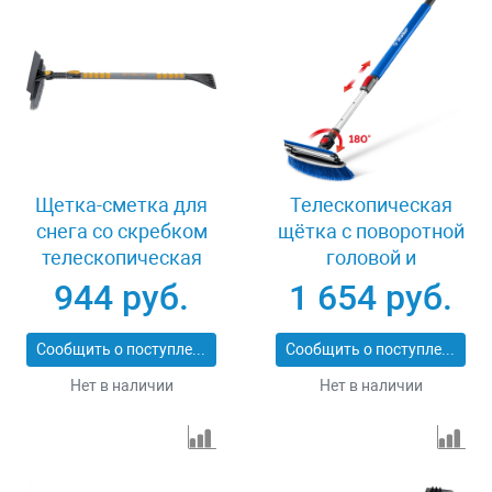
Щетка-сметка для
Телескопическая
снега со скребком
щётка с поворотной
телескопическая
головой и
900-1300 мм Stels
водосгоном от снега
944 руб.
1 654 руб.
55301
автомобильная 940-
1310 мм Зубр 61063
Сообщить о поступлении
Сообщить о поступлении
Нет в наличии
Нет в наличии