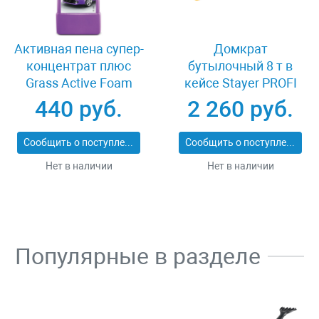
Активная пена супер-
Домкрат
концентрат плюс
бутылочный 8 т в
Grass Active Foam
кейсе Stayer PROFI
GEL + 1 л
43160-8-K
440 руб.
2 260 руб.
Сообщить о поступлении
Сообщить о поступлении
Нет в наличии
Нет в наличии
Популярные в разделе