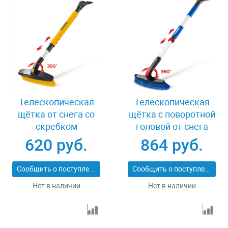
Телескопическая
Телескопическая
щётка от снега со
щётка с поворотной
скребком
головой от снега
автомобильная 775-
автомобильная 860-
620 руб.
864 руб.
1000 мм Stayer 61046
1210 мм Зубр 61062
Сообщить о поступлении
Сообщить о поступлении
Нет в наличии
Нет в наличии