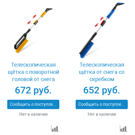
Телескопическая
Телескопическая
щётка с поворотной
щётка от снега со
головой от снега
скребком
автомобильная 805-
автомобильная 775-
672 руб.
652 руб.
1065 мм Stayer 61048
1000 мм Зубр 61066
Сообщить о поступлении
Сообщить о поступлении
Нет в наличии
Нет в наличии