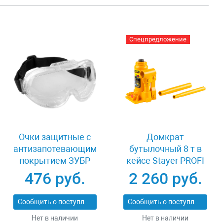
Спецпредложение
Очки защитные с
Домкрат
антизапотевающим
бутылочный 8 т в
покрытием ЗУБР
кейсе Stayer PROFI
ЭКСПЕРТ 110237
43160-8-K
476 руб.
2 260 руб.
Сообщить о поступлении
Сообщить о поступлении
Нет в наличии
Нет в наличии