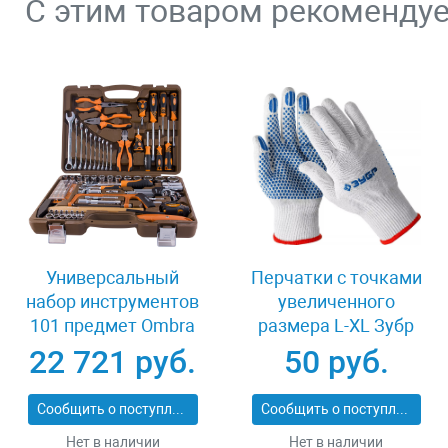
С этим товаром рекоменду
Универсальный
Перчатки с точками
набор инструментов
увеличенного
101 предмет Ombra
размера L-XL Зубр
OMT101S
ТОЧКА+ 11451-XL
22 721 руб.
50 руб.
Сообщить о поступлении
Сообщить о поступлении
Нет в наличии
Нет в наличии