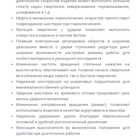
диапазоном скоростей изделие может выполнять большой
спектр задач: сверление, заворачивание, перемешивание,
шлифование и т.д.
Муфта в механизме переключения скоростей препятствует
повреждению шестерен при переключениях
Функция сверления с ударом позволяет выполнять
отверстия в кирпиче и легком бетоне
Плавная электронная регулировка оборотов в широком
диапазоне вместе с двумя ступенями редуктора дают
широкие возможности настройки режима работы для
любого материала и расходного инструмента
Изменение частоты вращения степенью нажатия на
выключатель обеспечивает как плавное начало сверления
во избежание увода сверла, так и быстрое сверление
Надежная конструкция на шариковых подшипниках для
минимального биения шпинделя
Ударные шестерни из хромового сплава продлевают срок
жизни ударного механизма
Изменение направления вращения (реверс) позволяет
использовать изделие в качестве шуруповерта и миксера
Надежное удержание дрели благодаря обрезиненной
основной и удобной дополнительной рукояткам
Фиксация выключателя во включенном положении для
удобства при длительных работах