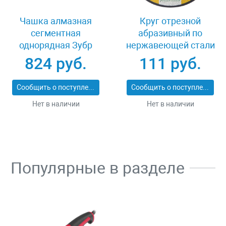
Чашка алмазная
Круг отрезной
сегментная
абразивный по
однорядная Зубр
нержавеющей стали
ЭКСПЕРТ 33373-125
125x1x22.23 мм
824 руб.
111 руб.
Kraftool 36252-125-1.0
Сообщить о поступлении
Сообщить о поступлении
Нет в наличии
Нет в наличии
Популярные в разделе