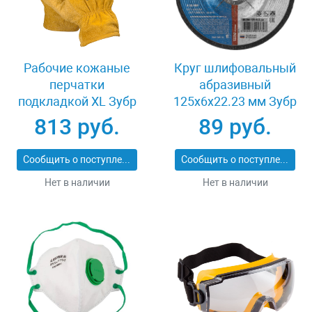
Рабочие кожаные
Круг шлифовальный
перчатки
абразивный
подкладкой XL Зубр
125x6x22.23 мм Зубр
МАСТЕР 1135-XL
36204-125-6.0_z02
813 руб.
89 руб.
Сообщить о поступлении
Сообщить о поступлении
Нет в наличии
Нет в наличии