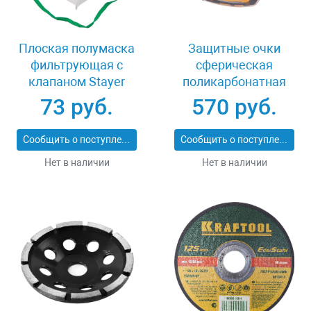
Плоская полумаска
Защитные очки
фильтрующая с
сферическая
клапаном Stayer
поликарбонатная
11113-2_z01
линза Stayer 110293
73 руб.
570 руб.
Сообщить о поступлении
Сообщить о поступлении
Нет в наличии
Нет в наличии