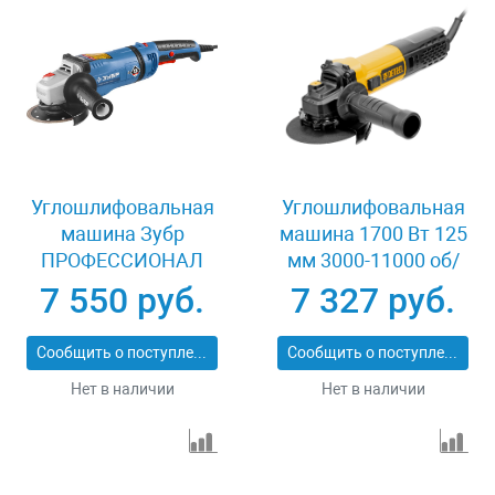
Углошлифовальная
Углошлифовальная
машина Зубр
машина 1700 Вт 125
ПРОФЕССИОНАЛ
мм 3000-11000 об/
УШМ-П125-1400
мин Denzel AGB125-
7 550 руб.
7 327 руб.
ЭПСТ
1700 26914
Сообщить о поступлении
Сообщить о поступлении
Нет в наличии
Нет в наличии