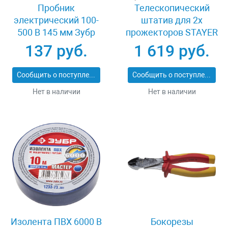
Пробник
Телескопический
электрический 100-
штатив для 2х
500 В 145 мм Зубр
прожекторов STAYER
ЭКСПЕРТ 25720
MAXStable, 1.6 м
137 руб.
1 619 руб.
56922_z01
Сообщить о поступлении
Сообщить о поступлении
Нет в наличии
Нет в наличии
Изолента ПВХ 6000 В
Бокорезы