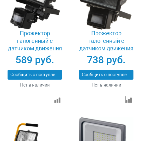
Прожектор
Прожектор
галогенный с
галогенный с
датчиком движения
датчиком движения
150 Вт Светозар SV-
500 Вт Светозар SV-
589 руб.
738 руб.
57111-B
57113-B
Сообщить о поступлении
Сообщить о поступлении
Нет в наличии
Нет в наличии