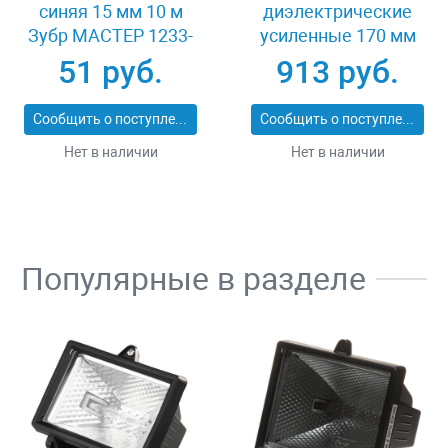
синяя 15 мм 10 м
диэлектрические
Зубр МАСТЕР 1233-
усиленные 170 мм
73_z01
Зубр ПРОФИ
51 руб.
913 руб.
ПРОФИЭЛЕКТРИК
22145-6-17
Сообщить о поступлении
Сообщить о поступлении
Нет в наличии
Нет в наличии
Популярные в разделе