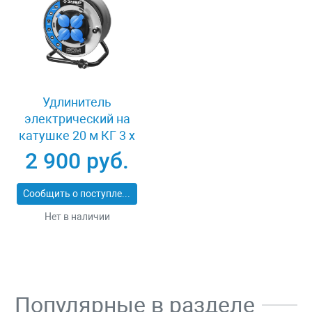
Удлинитель
электрический на
катушке 20 м КГ 3 х
1.5кв мм 4 гнезда
2 900 руб.
Зубр ПРОФИ 55085-
20
Сообщить о поступлении
Нет в наличии
Популярные в разделе