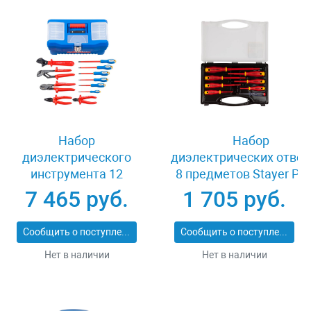
Набор
Набор
диэлектрического
диэлектрических отвер
инструмента 12
8 предметов Stayer PR
предметов Зубр
ELECTRO 25145-H8_z
7 465 руб.
1 705 руб.
ПРОФИ ЭЛЕКТРИК
2214-H12_z01
Сообщить о поступлении
Сообщить о поступлении
Нет в наличии
Нет в наличии