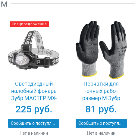
ем
Спецпредложение
Светодиодный
Перчатки для
ток
налобный фонарь
точных работ
OFI
Зубр МАСТЕР MX-
размер M Зубр
01
100 56438
11275-M_z01
225 руб.
81 руб.
Сообщить о поступлении
Сообщить о поступлении
Нет в наличии
Нет в наличии