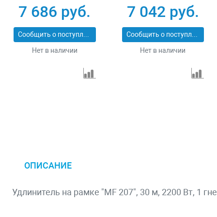
Stayer 55076-50_z01
3х2.5 кв мм 4 гнезда
7 686 руб.
7 042 руб.
Зубр 55102-50
Сообщить о поступлении
Сообщить о поступлении
Нет в наличии
Нет в наличии
ОПИСАНИЕ
Удлинитель на рамке "MF 207", 30 м, 2200 Вт, 1 гн