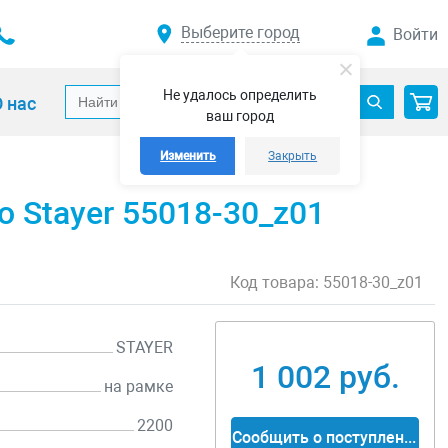
Выберите город
Войти
Не удалось определить
 нас
ваш город
Изменить
Закрыть
о Stayer 55018-30_z01
Код товара:
55018-30_z01
STAYER
1 002 руб.
на рамке
2200
Сообщить о поступлении