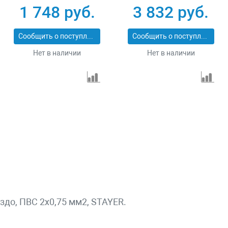
гнезда Зубр 55024-
гнезда Stayer 55064-
1 748 руб.
3 832 руб.
10
30
Сообщить о поступлении
Сообщить о поступлении
Нет в наличии
Нет в наличии
ездо, ПВС 2х0,75 мм2, STAYER.