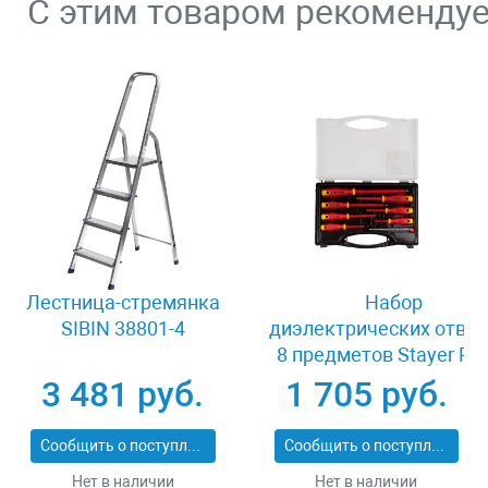
С этим товаром рекоменду
Лестница-стремянка
Набор
SIBIN 38801-4
диэлектрических отвер
8 предметов Stayer PR
ELECTRO 25145-H8_z
3 481 руб.
1 705 руб.
Сообщить о поступлении
Сообщить о поступлении
Нет в наличии
Нет в наличии