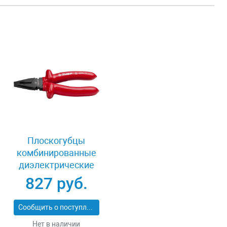
Плоскогубцы
комбинированные
диэлектрические
180 мм Зубр
827 руб.
МАСТЕР ЭЛЕКТРИК
2214-1-18_z02
Сообщить о поступлении
Нет в наличии