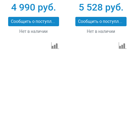
Stayer RX 315 55077-
3х2.5 кв мм 4 гнезда
4 990 руб.
5 528 руб.
30
Зубр 55102-30
Сообщить о поступлении
Сообщить о поступлении
Нет в наличии
Нет в наличии