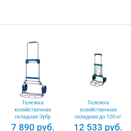
Тележка
Тележка
хозяйственная
хозяйственная
складная Зубр
складная до 120 кг
ЭКСПЕРТ 38750-90
Kraftool ATLANT
7 890 руб.
12 533 руб.
38751-120