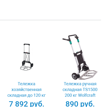
Тележка
Тележка ручная
хозяйственная
складная TS1500
складная до 120 кг
200 кг Wolfcraft
Stayer PROTruck
5525000
7 892 руб.
890 руб.
38755-120