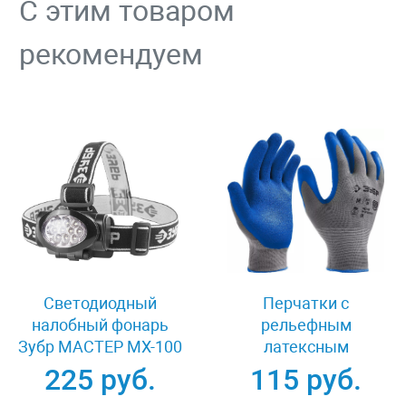
С этим товаром
рекомендуем
Светодиодный
Перчатки с
налобный фонарь
рельефным
Зубр МАСТЕР MX-100
латексным
56438
покрытием размер L
225 руб.
115 руб.
Зубр РЕЛЬЕФНЫЕ