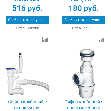
стиральной машины
нержавеющая чашка
516 руб.
180 руб.
и переливом Зубр
Зубр 51883-09
51867-2
Сообщить о поступлении
Сообщить о поступлении
Нет в наличии
Нет в наличии
Сифон колбовый с
Сифон колбовый с
отводом для
пластмассовым