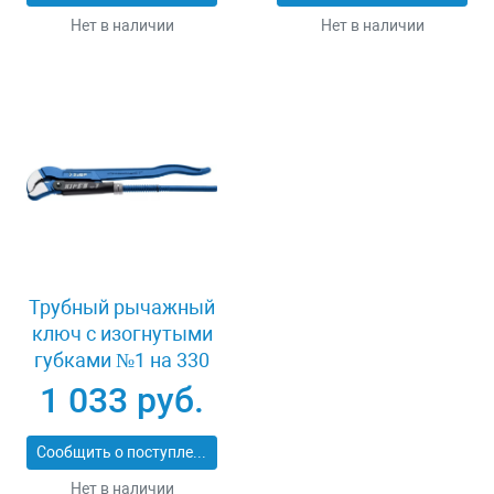
Нет в наличии
Нет в наличии
Трубный рычажный
ключ с изогнутыми
губками №1 на 330
мм Зубр КТР-S 27336-
1 033 руб.
1_z02
Сообщить о поступлении
Нет в наличии